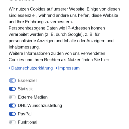
Wir nutzen Cookies auf unserer Website. Einige von diesen
Herstellerangaben
sind essenziell, während andere uns helfen, diese Website
und Ihre Erfahrung zu verbessern.
Personenbezogene Daten wie IP-Adressen können
verarbeitet werden (z. B. durch Google), z. B. für
Die ETCO₂-Sauerstoffmaske ermöglicht die gleichzeitige
personalisierte Anzeigen und Inhalte oder Anzeigen- und
Gabe von Sauerstoff und die kontinuierliche Überwachung
Inhaltsmessung.
des ausgeatmeten Kohlendioxids über Mund und Nase.
Weitere Informationen zu den von uns verwendeten
Dank vorinstallierter O₂- und Probenahmeleitungen lässt
Cookies und Ihren Rechten als Nutzer finden Sie hier:
sich die Maske schnell und unkompliziert anschließen.
Daten­schutz­erklärung
Impressum
Für ETCO₂-Messung und gleichzeitige O₂-
Verabreichung
Essenziell
ETCO₂-Sauerstoffmaske für Mund und Nase
Statistik
1 Anschluss mit Luer-Lock (männlich) zur CO₂-
Externe Medien
Überwachung
Schlauchlänge: 213 cm – für flexible Anwendung
DHL Wunschzustellung
Einzeln verpackt, für den Einmalgebrauch
PayPal
DEHP-Frei
Funktional
Unsteril