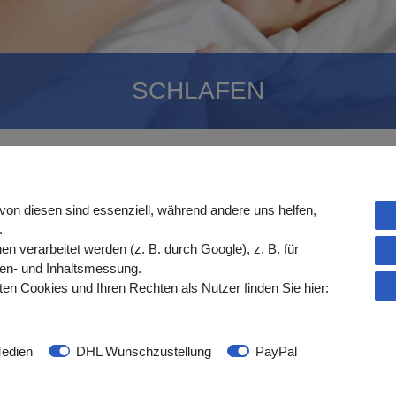
SCHLAFEN
lüssel zu mehr Wohlbefinden
ählte Produkte, die Ihren Schlaf verbessern und Ihre Nächte ange
von diesen sind essenziell, während andere uns helfen,
hen Lagerungshilfen – wir bieten Ihnen funktionale und komfortable L
.
verarbeitet werden (z. B. durch Google), z. B. für
gen- und Inhaltsmessung.
ung von Beschwerden oder einfach für ein besseres Schlafklima – uns
en Cookies und Ihren Rechten als Nutzer finden Sie hier:
m Pflegealltag.
squalität.
edien
DHL Wunschzustellung
PayPal