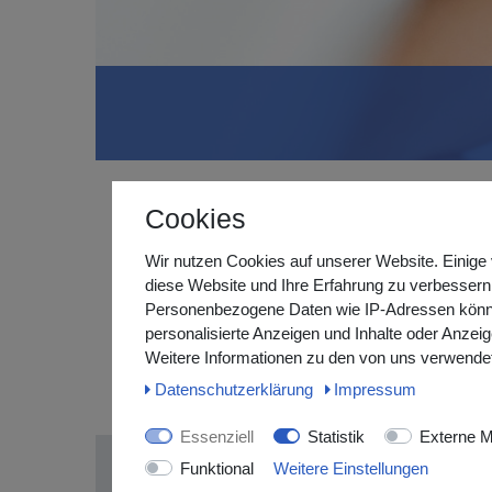
Cookies
Erholsamer Schlaf – Ihr Sch
In unserer Kategorie
SCHLAFEN
finden Sie ausgew
Wir nutzen Cookies auf unserer Website. Einige 
über atmungsaktive Bettauflagen bis hin zu praktisc
diese Website und Ihre Erfahrung zu verbessern
Aufwachen.
Personenbezogene Daten wie IP-Adressen können 
personalisierte Anzeigen und Inhalte oder Anzei
Ob zur Unterstützung der Liegeposition, zur Linder
Weitere Informationen zu den von uns verwendet
hohem Komfort. Ideal für Zuhause, auf Reisen oder i
Daten­schutz­erklärung
Impressum
Weil guter Schlaf kein Luxus ist – sondern Leben
Essenziell
Statistik
Externe M
Funktional
Weitere Einstellungen