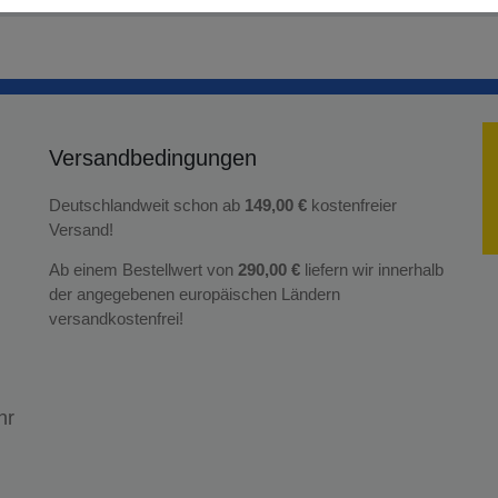
Versandbedingungen
Deutschlandweit schon ab
149,00 €
kostenfreier
Versand!
Ab einem Bestellwert von
290,00 €
liefern wir innerhalb
der angegebenen europäischen Ländern
versandkostenfrei!
hr