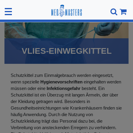
VLIES-EINWEGKITTEL
Schutzkittel zum Einmalgebrauch werden eingesetzt,
wenn spezielle
Hygienevorschriften
eingehalten werden
müssen oder eine
Infektionsgefahr
besteht. Ein
Schutzkittel ist ein Überzug mit langen Ärmeln, der über
der Kleidung getragen wird. Besonders in
Gesundheitseinrichtungen wie Krankenhäusern finden sie
häufig Anwendung. Durch die Nutzung von
Schutzkleidung trägt das Personal dazu bei, die
Verbreitung von ansteckenden Erregern zu verhindern.