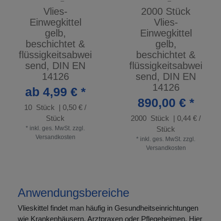
Vlies-
2000 Stück
Einwegkittel
Vlies-
gelb,
Einwegkittel
beschichtet &
gelb,
flüssigkeitsabwei
beschichtet &
send, DIN EN
flüssigkeitsabwei
14126
send, DIN EN
14126
ab 4,99 € *
890,00 € *
10
Stück
| 0,50 € /
Stück
2000
Stück
| 0,44 € /
*
inkl. ges. MwSt.
zzgl.
Stück
Versandkosten
*
inkl. ges. MwSt.
zzgl.
Versandkosten
Anwendungsbereiche
Vlieskittel findet man häufig in Gesundheitseinrichtungen
wie Krankenhäusern, Arztpraxen oder Pflegeheimen. Hier