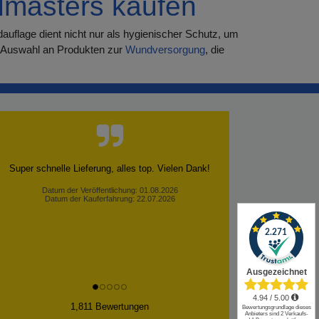
dmasters kaufen
auflage dient nicht nur als hygienischer Schutz, um
e Auswahl an Produkten zur
Wundversorgung
, die
Super schnelle Lieferung, alles top. Vielen Dank!
Datum der Veröffentlichung: 01.08.2026
Datum der Kauferfahrung: 22.07.2026
✕
1,811 Bewertungen