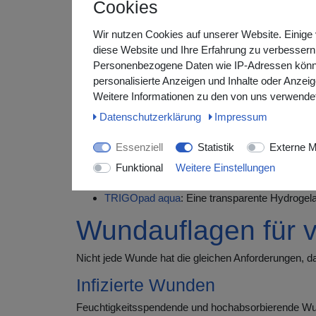
Cookies
Moderne Wundverso
Wir nutzen Cookies auf unserer Website. Einige 
Hydroaktive Wundauflagen schaffen ein feuchtes Heil
diese Website und Ihre Erfahrung zu verbessern
trockene Auflagen verwendet, die oft an der Wunde
Personenbezogene Daten wie IP-Adressen können 
Versorgung. Sie nehmen überschüssiges Exsudat au
personalisierte Anzeigen und Inhalte oder Anzei
Weitere Informationen zu den von uns verwendet
Unsere Wundauflage
Daten­schutz­erklärung
Impressum
TRIGOtüll komb
: Eine nicht haftende Hydrokol
Essenziell
Statistik
Externe M
TRIGOtüll komb adhesive
: Die praktische Va
TRIGO Hydrofaser
: Besonders saugfähig und
Funktional
Weitere Einstellungen
TRIGO Superabsorber
: Mit superabsorbiere
TRIGOpad aqua
: Eine transparente Hydrogela
Wundauflagen für 
Nicht jede Wunde hat die gleichen Anforderungen, da
Infizierte Wunden
Feuchtigkeitsspendende und hochabsorbierende Wun