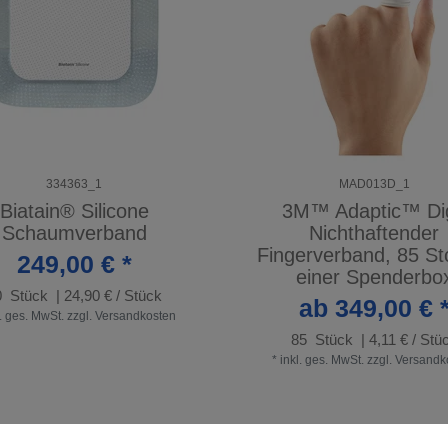
334363_1
MAD013D_1
Biatain® Silicone
3M™ Adaptic™ Dig
Schaumverband
Nichthaftender
Fingerverband, 85 Stc
249,00 € *
einer Spenderbo
0
Stück
| 24,90 € / Stück
ab 349,00 € 
l. ges. MwSt.
zzgl.
Versandkosten
85
Stück
| 4,11 € / Stü
*
inkl. ges. MwSt.
zzgl.
Versandk