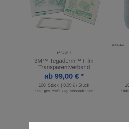
1624W_1
3M™ Tegaderm™ Film
Transparentverband
ab 99,00 € *
100
Stück
| 0,99 € / Stück
1
*
inkl. ges. MwSt.
zzgl.
Versandkosten
*
ink