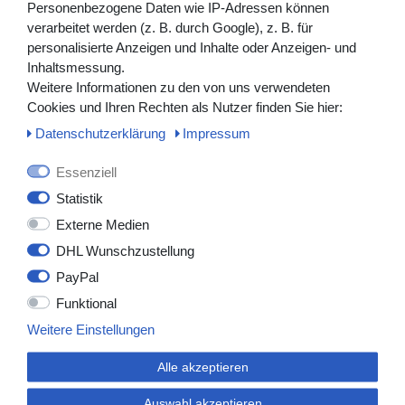
Personenbezogene Daten wie IP-Adressen können
verarbeitet werden (z. B. durch Google), z. B. für
personalisierte Anzeigen und Inhalte oder Anzeigen- und
Inhaltsmessung.
Weitere Informationen zu den von uns verwendeten
Cookies und Ihren Rechten als Nutzer finden Sie hier:
Medmasters GmbH
Daten­schutz­erklärung
Impressum
+49 (0)2852 538256-0
+49 (0)2852 538256-1
Essenziell
info@medmasters.de
Statistik
Externe Medien
Montag – Donnerstag: 08:00 – 16:00 Uhr
DHL Wunschzustellung
Freitag: 08:00 – 12:00 Uhr
PayPal
Funktional
Weitere Einstellungen
Versandbedingungen
Alle akzeptieren
Deutschlandweit schon ab
149,00 €
kostenfreier Versand!
Auswahl akzeptieren