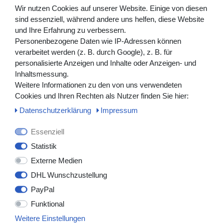
Wir nutzen Cookies auf unserer Website. Einige von diesen
Mit dem
Einstechdorn
, einer scharfen Einstechnadel aus
sind essenziell, während andere uns helfen, diese Website
Metall oder Kunststoff, wird in den Infusionsbeutel
und Ihre Erfahrung zu verbessern.
gestochen, um diesen mit dem Infusionsbesteck zu
Personenbezogene Daten wie IP-Adressen können
verbinden. Ein sicherer Sitz ist für die Funktion des
verarbeitet werden (z. B. durch Google), z. B. für
Infusionsgeräts essentiell. Die
Tropfkammer
reguliert die
personalisierte Anzeigen und Inhalte oder Anzeigen- und
Menge der verabreichten Flüssigkeit. Gleichmäßiges
Inhaltsmessung.
Tropfen beugt der Bildung von Luftbläschen vor und
Weitere Informationen zu den von uns verwendeten
ermöglicht eine kontinuierliche Verabreichung der
Cookies und Ihren Rechten als Nutzer finden Sie hier:
Infusionslösung. Unterhalb der Tropfkammer befindet sich
in Form eines Rädchens der
Durchflussregler
, mit dem
Daten­schutz­erklärung
Impressum
sich die Geschwindigkeit der Tropfen einstellen lässt. Ein
Flüssigkeitsfilter
sorgt für eine bakteriendichte Belüftung
Essenziell
der Infusionsleitung und senkt so das Risiko einer
Statistik
Kontamination. An den Durchflussregler schließt ein
Externe Medien
Infusionsschlauch an. Dieser besteht aus flexiblem
Kunststoff und hat üblicherweise eine Länge von 150 bis
DHL Wunschzustellung
200 Zentimetern.
PayPal
Infusionsgeräte sind in den meisten Fällen für
Funktional
Schwerkraftinfusionen und Druckinfusionen geeignet. Bei
Weitere Einstellungen