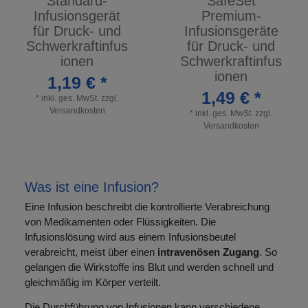
Standard-
SafeSet
Infusionsgerät
Premium-
für Druck- und
Infusionsgeräte
Schwerkraftinfus
für Druck- und
ionen
Schwerkraftinfus
ionen
1,19 € *
1,49 € *
*
inkl. ges. MwSt.
zzgl.
Versandkosten
*
inkl. ges. MwSt.
zzgl.
Versandkosten
Was ist eine Infusion?
Eine Infusion beschreibt die kontrollierte Verabreichung
von Medikamenten oder Flüssigkeiten. Die
Infusionslösung wird aus einem Infusionsbeutel
verabreicht, meist über einen
intravenösen Zugang
. So
gelangen die Wirkstoffe ins Blut und werden schnell und
gleichmäßig im Körper verteilt.
Die Durchführung von Infusionen kann verschiedene