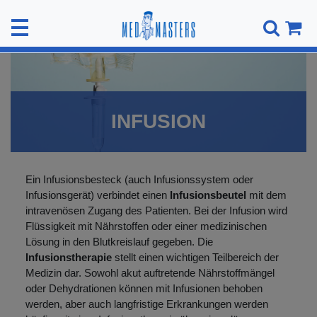
INFUSION
Ein Infusionsbesteck (auch Infusionssystem oder
Infusionsgerät) verbindet einen
Infusionsbeutel
mit dem
intravenösen Zugang des Patienten. Bei der Infusion wird
Flüssigkeit mit Nährstoffen oder einer medizinischen
Lösung in den Blutkreislauf gegeben. Die
Infusionstherapie
stellt einen wichtigen Teilbereich der
Medizin dar. Sowohl akut auftretende Nährstoffmängel
oder Dehydrationen können mit Infusionen behoben
werden, aber auch langfristige Erkrankungen werden