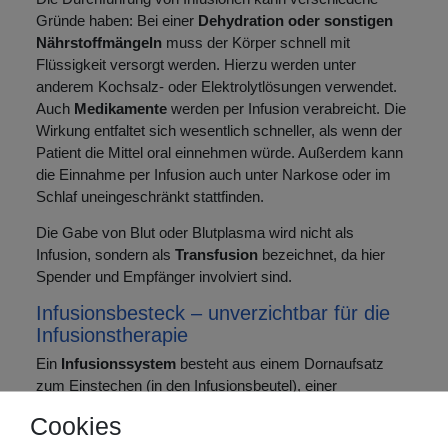
Gründe haben: Bei einer
Dehydration oder sonstigen
Nährstoffmängeln
muss der Körper schnell mit
Flüssigkeit versorgt werden. Hierzu werden unter
anderem Kochsalz- oder Elektrolytlösungen verwendet.
Auch
Medikamente
werden per Infusion verabreicht. Die
Wirkung entfaltet sich wesentlich schneller, als wenn der
Patient die Mittel oral einnehmen würde. Außerdem kann
die Einnahme per Infusion auch unter Narkose oder im
Schlaf uneingeschränkt stattfinden.
Die Gabe von Blut oder Blutplasma wird nicht als
Infusion, sondern als
Transfusion
bezeichnet, da hier
Spender und Empfänger involviert sind.
Infusionsbesteck – unverzichtbar für die
Infusionstherapie
Ein
Infusionssystem
besteht aus einem Dornaufsatz
zum Einstechen (in den Infusionsbeutel), einer
Tropfkammer, einem Durchflussregler (mit einem
Cookies
Flüssigkeitsfilter) und einem Infusionsschlauch.