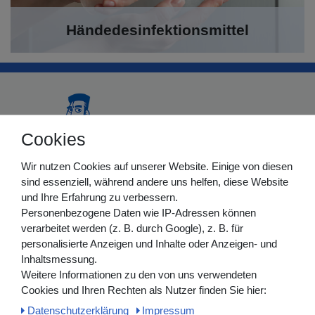
Händedesinfektionsmittel
Cookies
Wir nutzen Cookies auf unserer Website. Einige von diesen
sind essenziell, während andere uns helfen, diese Website
Medmasters GmbH
und Ihre Erfahrung zu verbessern.
Personenbezogene Daten wie IP-Adressen können
+49 (0)2852 538256-0
verarbeitet werden (z. B. durch Google), z. B. für
+49 (0)2852 538256-1
personalisierte Anzeigen und Inhalte oder Anzeigen- und
info@medmasters.de
Inhaltsmessung.
Weitere Informationen zu den von uns verwendeten
Montag – Donnerstag: 08:00 – 16:00 Uhr
Cookies und Ihren Rechten als Nutzer finden Sie hier:
Freitag: 08:00 – 12:00 Uhr
Daten­schutz­erklärung
Impressum