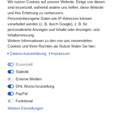
Wir nutzen Cookies auf unserer Website. Einige von diesen
Einsatz in Krankenhäusern, Arztpraxen,
sind essenziell, während andere uns helfen, diese Website
Pflegeeinrichtungen sowie im häuslichen Umfeld und
und Ihre Erfahrung zu verbessern.
ermöglicht eine kontinuierliche Sauerstoffversorgung.
Personenbezogene Daten wie IP-Adressen können
verarbeitet werden (z. B. durch Google), z. B. für
Die gekrümmten Nasenansätze
sind der natürlichen
personalisierte Anzeigen und Inhalte oder Anzeigen- und
Anatomie der Naseneingänge angepasst und sorgen für
Inhaltsmessung.
einen angenehmen sowie sicheren Sitz – auch bei längerer
Weitere Informationen zu den von uns verwendeten
Tragedauer.
Cookies und Ihren Rechten als Nutzer finden Sie hier:
Der integrierte
Sicherheitsschlauch mit Sternenlumen
Daten­schutz­erklärung
Impressum
gewährleistet selbst bei Knickstellen einen zuverlässigen
Sauerstofffluss. Über den Standard-Konnektor lässt sich
Essenziell
die Sauerstoffbrille problemlos an gängige
Statistik
Sauerstoffquellen anschließen.
Externe Medien
Produkteigenschaften:
DHL Wunschzustellung
Sauerstoffbrille für Erwachsene
PayPal
Gekrümmter Ansatz
Funktional
Zur kontinuierlichen Sauerstoffversorgung über die
Nasenatmung
Weitere Einstellungen