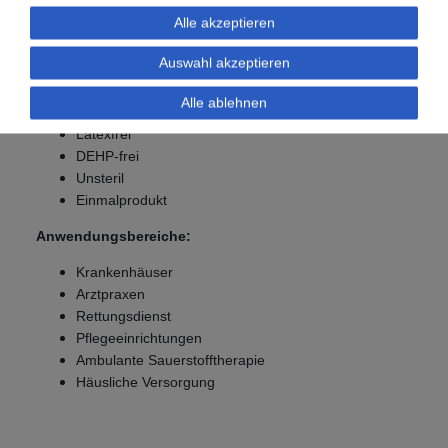
Komfortabler Sitz durch anatomisch angepasste
Alle akzeptieren
Nasenoliven
Sicherheitsschlauch mit Sternenlumen gegen
Auswahl akzeptieren
Abknicken
Standard-Konnektor für gängige Sauerstoffsysteme
Alle ablehnen
Schlauchlänge:
213 cm
Latexfrei
DEHP-frei
Unsteril
Einmalprodukt
Anwendungsbereiche:
Krankenhäuser
Arztpraxen
Rettungsdienst
Pflegeeinrichtungen
Ambulante Sauerstofftherapie
Häusliche Versorgung