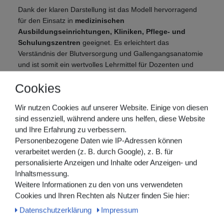
Dank der klaren Darstellung ist das Modell hervorragend
für den Einsatz in
medizinischen
Ausbildungseinrichtungen, Kliniken, Pflege- und
Schulungszentren
geeignet. Es erleichtert das
Verständnis der Blutversorgung und Gallengangsanatomie
und ist somit ein wertvolles Lehrmittel für Dozenten und
Studierende gleichermaßen.
Cookies
Technische Daten:
Wir nutzen Cookies auf unserer Website. Einige von diesen
sind essenziell, während andere uns helfen, diese Website
Maßstab: 1,5-fache Lebensgröße
und Ihre Erfahrung zu verbessern.
Material: Hochwertiger PVC-Kunststoff
Personenbezogene Daten wie IP-Adressen können
Montage: Auf stabilem Sockel
verarbeitet werden (z. B. durch Google), z. B. für
Darstellung: Mehrfarbige Gefäß- und Gangsysteme
personalisierte Anzeigen und Inhalte oder Anzeigen- und
Einsatzbereich: Ausbildung, Lehre,
Inhaltsmessung.
Patientenaufklärung
Weitere Informationen zu den von uns verwendeten
Cookies und Ihren Rechten als Nutzer finden Sie hier:
Daten­schutz­erklärung
Impressum