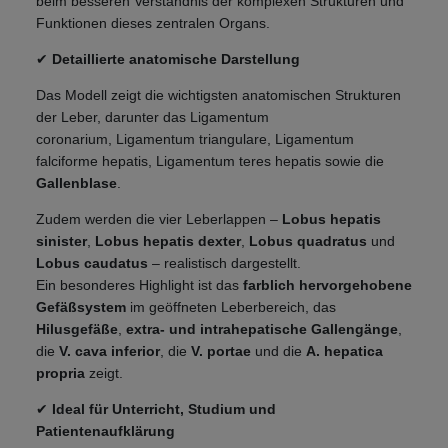
beim besseren Verständnis der komplexen Strukturen und
Funktionen dieses zentralen Organs.
✔
Detaillierte anatomische Darstellung
Das Modell zeigt die wichtigsten anatomischen Strukturen
der Leber, darunter das
Ligamentum
coronarium,
Ligamentum triangulare, Ligamentum
falciforme hepatis, Ligamentum teres hepatis
sowie die
Gallenblase
.
Zudem werden die vier Leberlappen –
Lobus hepatis
sinister
,
Lobus hepatis dexter
,
Lobus quadratus
und
Lobus caudatus
– realistisch dargestellt.
Ein besonderes Highlight ist das
farblich hervorgehobene
Gefäßsystem
im geöffneten Leberbereich, das
Hilusgefäße
,
extra- und intrahepatische Gallengänge
,
die
V. cava inferior
, die
V. portae
und die
A. hepatica
propria
zeigt.
✔
Ideal für Unterricht, Studium und
Patientenaufklärung