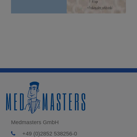
Medmasters GmbH
+49 (0)2852 538256-0