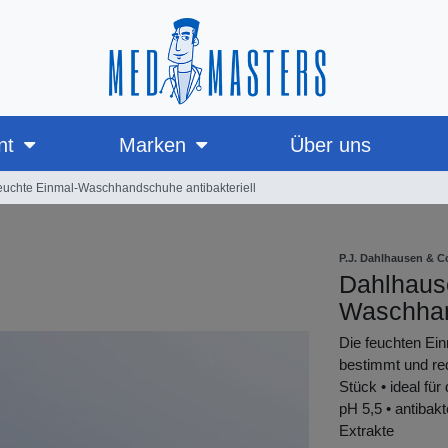
nt
Marken
Über uns
euchte Einmal-Waschhandschuhe antibakteriell
P.J. Dahlhausen & 
Dahlhause
Waschhan
Die feuchten Ei
bestimmt und red
Stück • ideal für
pH 5,5 • antibakt
Extrakte