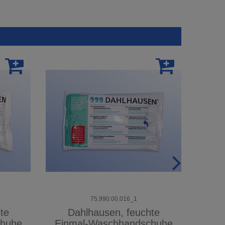
75.990.00.016_1
te
Dahlhausen, feuchte
D
chuhe
Einmal-Waschhandschuhe
E