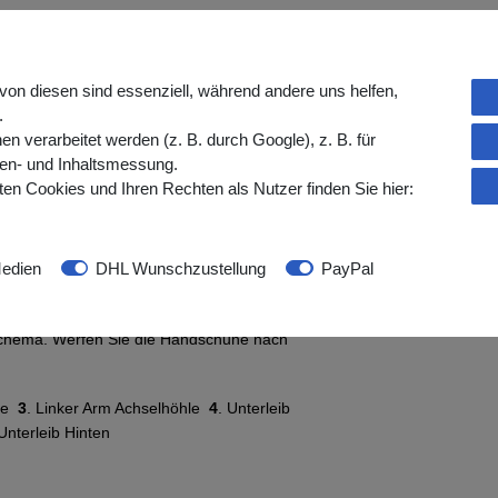
egen E.coli, Methicillin-resistant
von diesen sind essenziell, während andere uns helfen,
udomonas aeruginosa, Streptococcus faecalis
.
und effiziente Reinigung von Patienten.
verarbeitet werden (z. B. durch Google), z. B. für
gen- und Inhaltsmessung.
en, die älter als 3 Jahre sind.
en Cookies und Ihren Rechten als Nutzer finden Sie hier:
 der Mikrowelle ( 20 Sekunden/750W )
edien
DHL Wunschzustellung
PayPal
n!
Öffnen Sie den Beutel und achten Sie
wenden Sie jeweils einen Handschuh pro
Schema. Werfen Sie die Handschuhe nach
hle
3
. Linker Arm Achselhöhle
4
. Unterleib
nterleib Hinten