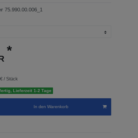
er
75.990.00.006_1
*
UR
 € / Stück
ertig, Lieferzeit 1-2 Tage
In den Warenkorb