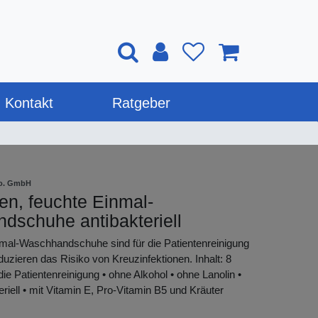
Kontakt
Ratgeber
Co. GmbH
n, feuchte Einmal-
dschuhe antibakteriell
nmal-Waschhandschuhe sind für die Patientenreinigung
uzieren das Risiko von Kreuzinfektionen. Inhalt: 8
 die Patientenreinigung • ohne Alkohol • ohne Lanolin •
eriell • mit Vitamin E, Pro-Vitamin B5 und Kräuter