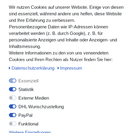
Wir nutzen Cookies auf unserer Website. Einige von diesen
sind essenziell, während andere uns helfen, diese Website
und Ihre Erfahrung zu verbessern.
Personenbezogene Daten wie IP-Adressen können
verarbeitet werden (z. B. durch Google), z. B. für
personalisierte Anzeigen und Inhalte oder Anzeigen- und
Inhaltsmessung.
Weitere Informationen zu den von uns verwendeten
Cookies und Ihren Rechten als Nutzer finden Sie hier:
Daten­schutz­erklärung
Impressum
Essenziell
Statistik
09282_1
Externe Medien
Urinflasche für Männer
DHL Wunschzustellung
2,69 € *
PayPal
*
inkl. ges. MwSt.
zzgl.
Versandkosten
Funktional
Weitere Einstellungen