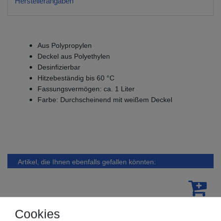
Herstellerangaben
Aus Polypropylen
Deckel aus Polyethylen
Desinfizierbar
Hitzebeständig bis 60 °C
Fassungsvermögen: ca. 1 Liter
Farbe: Durchscheinend mit weißem Deckel
Artikel, die Ihnen ebenfalls gefallen könnten:
Cookies