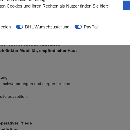
en Cookies und Ihren Rechten als Nutzer finden Sie hier:
nschüssel gelegt
und ist sofort einsatzbereit.
 für den
häuslichen Gebrauch,
edien
DHL Wunschzustellung
PayPal
ser oder pflegenden Zusätzen
.
hränkter Mobilität, empfindlicher Haut
zung.
erschwemmungen und sorgen für eine
eife ausspülen.
perativer Pflege
bedürftige