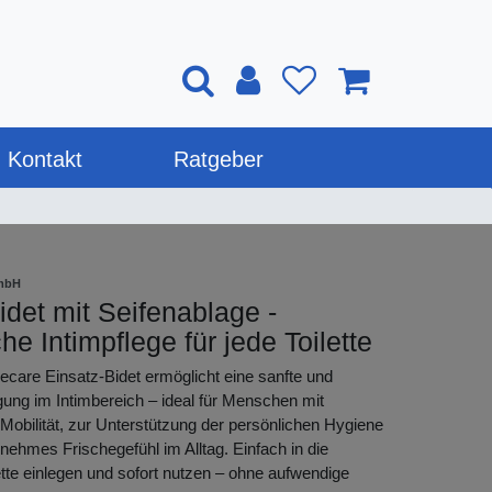
Kontakt
Ratgeber
mbH
idet mit Seifenablage -
he Intimpflege für jede Toilette
are Einsatz-Bidet ermöglicht eine sanfte und
gung im Intimbereich – ideal für Menschen mit
Mobilität, zur Unterstützung der persönlichen Hygiene
enehmes Frischegefühl im Alltag. Einfach in die
tte einlegen und sofort nutzen – ohne aufwendige