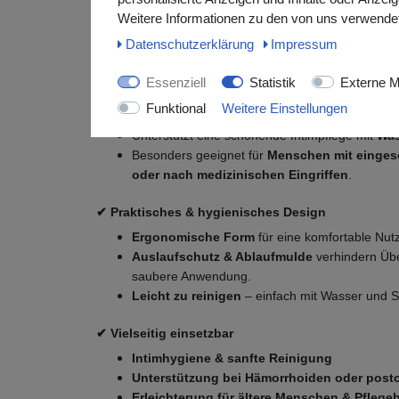
✔ Einfache Anwendung & universelle Passform
Weitere Informationen zu den von uns verwendet
Das Einsatzbidet wird einfach auf die
Toilette
Daten­schutz­erklärung
Impressum
Passend für die meisten Standard-WCs – ideal
Pflegeeinrichtungen und Krankenhäuser
.
Essenziell
Statistik
Externe M
Funktional
Weitere Einstellungen
✔ Sanfte & gründliche Reinigung
Unterstützt eine schonende Intimpflege mit
Was
Besonders geeignet für
Menschen mit eingesc
oder nach medizinischen Eingriffen
.
✔ Praktisches & hygienisches Design
Ergonomische Form
für eine komfortable Nut
Auslaufschutz & Ablaufmulde
verhindern Üb
saubere Anwendung.
Leicht zu reinigen
– einfach mit Wasser und S
✔ Vielseitig einsetzbar
Intimhygiene & sanfte Reinigung
Unterstützung bei Hämorrhoiden oder posto
Erleichterung für ältere Menschen & Pflege