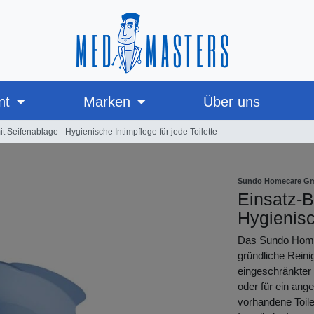
nt
Marken
Über uns
it Seifenablage - Hygienische Intimpflege für jede Toilette
Sundo Homecare G
Einsatz-B
Hygienisc
Das Sundo Homec
gründliche Reini
eingeschränkter 
oder für ein ang
vorhandene Toile