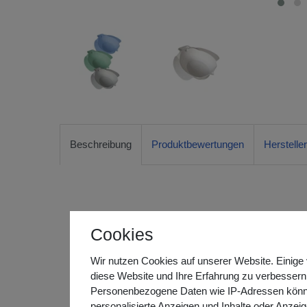
Beschreibung
Produktbewertungen
Herstelle
Sundo Homecare Einsatz-Bidet – Hygienische 
Cookies
Das
Sundo Homecare Einsatz-Bidet
ermöglicht ein
Intimbereich – ideal für Menschen mit eingeschränkter
Wir nutzen Cookies auf unserer Website. Einige 
persönlichen Hygiene oder für ein angenehmes Frische
diese Website und Ihre Erfahrung zu verbessern
Toilette einlegen und sofort nutzen – ohne aufwendige 
Personenbezogene Daten wie IP-Adressen können 
personalisierte Anzeigen und Inhalte oder Anzei