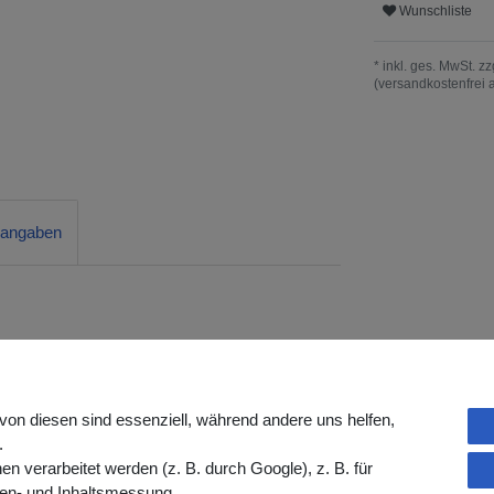
Wunschliste
* inkl. ges. MwSt. zz
(versandkostenfrei 
rangaben
Intimpflege für jede Toilette
e
sanfte und gründliche Reinigung
im
 Mobilität, zur Unterstützung der
von diesen sind essenziell, während andere uns helfen,
gefühl im Alltag. Einfach in die vorhandene
.
Installation!
verarbeitet werden (z. B. durch Google), z. B. für
gen- und Inhaltsmessung.