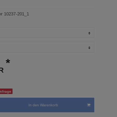
er
10237-201_1
*
UR
Anfrage
In den Warenkorb