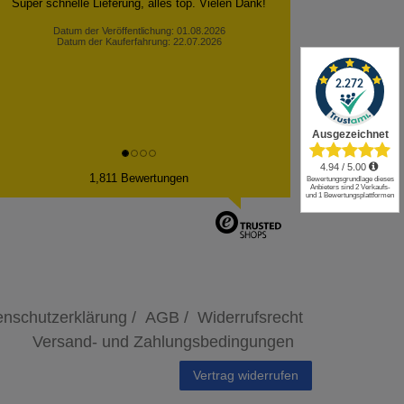
Super schnelle Lieferung, alles top. Vielen Dank!
Datum der Veröffentlichung: 01.08.2026
Datum der Kauferfahrung: 22.07.2026
✕
1,811 Bewertungen
nschutzerklärung /
AGB /
Widerrufsrecht
Versand- und Zahlungsbedingungen
Vertrag widerrufen