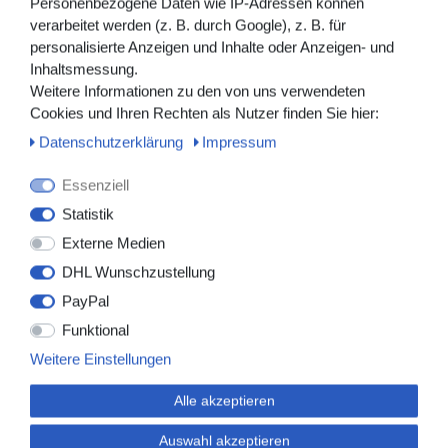
Personenbezogene Daten wie IP-Adressen können
Die EKG-Daten werden per SD-Karte auf einen Windows-
verarbeitet werden (z. B. durch Google), z. B. für
oder macOS-PC übertragen. Die kostenlose Software
personalisierte Anzeigen und Inhalte oder Anzeigen- und
bietet:
Inhaltsmessung.
Darstellung aller 12 EKG-Kanäle
Weitere Informationen zu den von uns verwendeten
automatische Arrhythmie-Detektion
Cookies und Ihren Rechten als Nutzer finden Sie hier:
Ereignismarkierung mit Zeitstempel
Daten­schutz­erklärung
Impressum
statistische Auswertung über 24-Stunden
Export der Analyseberichte als PDF
Essenziell
Statistik
Dies ermöglicht eine effiziente Weitergabe an
Kardiologen
,
Hausärzte
oder
telemedizinische
Externe Medien
Plattformen
.
DHL Wunschzustellung
PayPal
Tragekomfort und Einsatz im Alltag
Funktional
Der TH12 wurde für den ambulanten Dauereinsatz
Weitere Einstellungen
entwickelt:
Alle akzeptieren
kompaktes, leichtes Rekordergehäuse
flexibles EKG-Kabelsystem
Auswahl akzeptieren
sichere Datenaufzeichnung auch während normaler