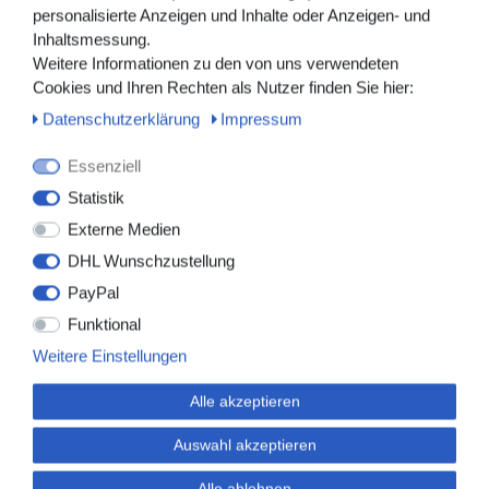
personalisierte Anzeigen und Inhalte oder Anzeigen- und
Inhaltsmessung.
Weitere Informationen zu den von uns verwendeten
Cookies und Ihren Rechten als Nutzer finden Sie hier:
Daten­schutz­erklärung
Impressum
Essenziell
Statistik
Externe Medien
0548030-2_1
DHL Wunschzustellung
Cutanplast® Anal
PayPal
Funktional
19,90 € *
*
inkl. ges. MwSt.
zzgl.
Versandkosten
Weitere Einstellungen
Alle akzeptieren
Auswahl akzeptieren
Alle ablehnen