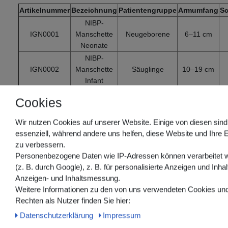
Artikelnummer
Bezeichnung
Patientengruppe
Armumfang
Sc
NIBP-
IGN0001
Manschette
Neugeborene
6–11 cm
Neonate
NIBP-
IGN0002
Manschette
Säuglinge
10–19 cm
Infant
NIBP-
Cookies
IGN0003
Manschette
Kinder
18–26 cm
Child
Wir nutzen Cookies auf unserer Website. Einige von diesen sind
essenziell, während andere uns helfen, diese Website und Ihre 
zu verbessern.
Personenbezogene Daten wie IP-Adressen können verarbeitet 
(z. B. durch Google), z. B. für personalisierte Anzeigen und Inhal
Anzeigen- und Inhaltsmessung.
Artikel, die Ihnen ebenfalls gefallen könnten:
Weitere Informationen zu den von uns verwendeten Cookies und
Rechten als Nutzer finden Sie hier:
Daten­schutz­erklärung
Impressum