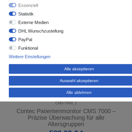
Essenziell
Statistik
Externe Medien
DHL Wunschzustellung
PayPal
Funktional
Weitere Einstellungen
Alle akzeptieren
Auswahl akzeptieren
Alle ablehnen
CMS-7000_1
Contec Patientenmonitor CMS 7000 –
Präzise Überwachung für alle
Altersgruppen