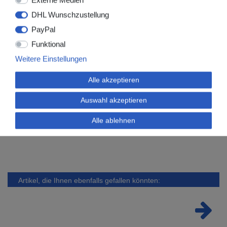
Externe Medien
CMS7000
DHL Wunschzustellung
CMS7000 Plus
PayPal
CMS8000
CMS9000
Funktional
CMS9200
Weitere Einstellungen
CMS9200 Plus
TS1
Alle akzeptieren
TS13
TS15
Auswahl akzeptieren
Alle ablehnen
Artikel, die Ihnen ebenfalls gefallen könnten: