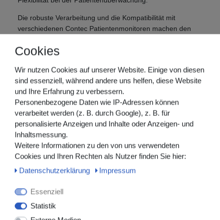
Die robuste Verarbeitung und die Kompatibilität mit
verschiedenen Contec Patientenmonitoren machen den
Sensor zu einer praktischen Lösung für die kontinuierliche
Cookies
Vitalzeichenüberwachung von Neugeborenen.
Produkteigenschaften:
Wir nutzen Cookies auf unserer Website. Einige von diesen
sind essenziell, während andere uns helfen, diese Website
Wiederverwendbarer SpO₂-Sensor für Neugeborene
und Ihre Erfahrung zu verbessern.
Wickelausführung zur sicheren und schonenden
Personenbezogene Daten wie IP-Adressen können
Fixierung
verarbeitet werden (z. B. durch Google), z. B. für
Zur Messung von Sauerstoffsättigung (SpO₂) und
personalisierte Anzeigen und Inhalte oder Anzeigen- und
Pulsfrequenz
Inhaltsmessung.
Geeignet für Neugeborene
Weitere Informationen zu den von uns verwendeten
Kabellänge: 3 Meter
Cookies und Ihren Rechten als Nutzer finden Sie hier:
Kompatibel mit ausgewählten Contec
Daten­schutz­erklärung
Impressum
Patientenmonitoren
Kompatibel mit folgenden Contec Geräten:
Essenziell
Statistik
CMS5100
CMS6000