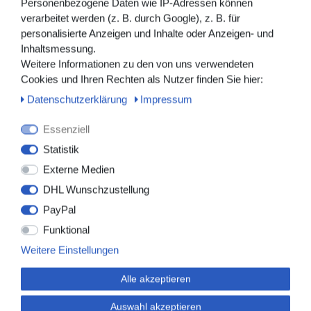
Personenbezogene Daten wie IP-Adressen können
verarbeitet werden (z. B. durch Google), z. B. für
personalisierte Anzeigen und Inhalte oder Anzeigen- und
Downloads
Inhaltsmessung.
Weitere Informationen zu den von uns verwendeten
Cookies und Ihren Rechten als Nutzer finden Sie hier:
Herstellerangaben
Daten­schutz­erklärung
Impressum
Essenziell
SpO₂ Fingerclip-Sensor Neugeborene für das
Statistik
Modell PC-60E
Externe Medien
SpO₂-Sensor - schnelle, intuitive Installation
DHL Wunschzustellung
ca. 48cm Anschlusskabel
PayPal
Funktional
Weitere Einstellungen
Alle akzeptieren
Auswahl akzeptieren