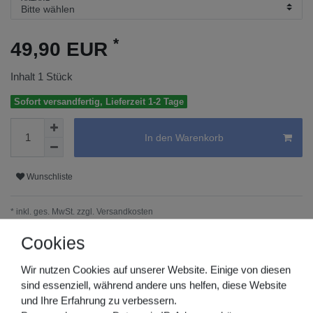
*
49,90 EUR
Inhalt
1
Stück
Sofort versandfertig, Lieferzeit 1-2 Tage
In den Warenkorb
Wunschliste
* inkl. ges. MwSt. zzgl.
Versandkosten
(versandkostenfrei ab 149€ Bestellwert)
Cookies
Beschreibung
Wir nutzen Cookies auf unserer Website. Einige von diesen
sind essenziell, während andere uns helfen, diese Website
und Ihre Erfahrung zu verbessern.
Produktbewertungen