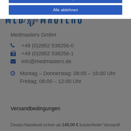
Alle ablehnen
Medmasters GmbH
+49 (0)2852 538256-0
+49 (0)2852 538256-1
info@medmasters.de
Montag – Donnerstag: 08:00 – 16:00 Uhr
Freitag: 08:00 – 12:00 Uhr
Versandbedingungen
Deutschlandweit schon ab
149,00 €
kostenfreier Versand!