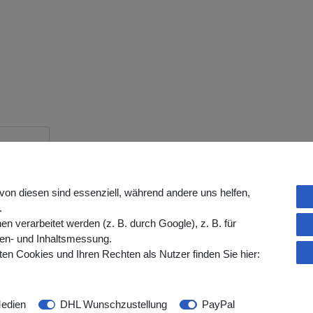
rangaben
von diesen sind essenziell, während andere uns helfen,
.
verarbeitet werden (z. B. durch Google), z. B. für
hliche Ausscheidungen sauber aufzufangen
gen- und Inhaltsmessung.
rechenden Labors zu transportieren. Viele
en Cookies und Ihren Rechten als Nutzer finden Sie hier:
suchung besser diagnostizieren und
it Deckel ist in Rot gestaltet. Deswegen
ch in viele Branchen.
edien
DHL Wunschzustellung
PayPal