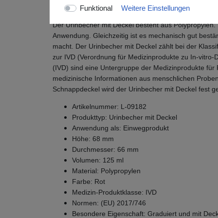
Die wesentlichen Eigenschaften des Urinbechers 
Funktional
Weitere Einstellungen
Der Urinbecher mit Deckel besteht aus Polypropylen. D
Anwendung. Gleichzeitig ist es mechanisch gut bestä
macht. Der Urinbecher mit Deckel zählt bei der Klassi
zur IVD (Verordnung für Medizinprodukte zu In-vitro-D
(IVD) sind eine Untergruppe der Medizinprodukte für
medizinische Informationen aus menschlichen Probe
Schnappdeckel wird der Urinbecher mit Deckel fest g
Artikelnummer: L-09182
Produkttyp: Urinbecher mit Deckel
Anwendung als: Einwegprodukt
Höhe: 68 mm
Durchmesser: 66 mm
Volumen: 125 ml
Material: Polypropylen
Farbe: Rot
Medizin-Produktklasse: IVD
Normen: (EU) 2017/746
Besondere Eigenschaft: Graduiert und mit Deck