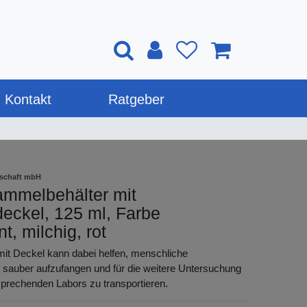
Kontakt
Ratgeber
lschaft mbH
ammelbehälter mit
eckel, 125 ml, Farbe
t, milchig, rot
mit Deckel kann dabei helfen, menschliche
sauber aufzufangen und für die weitere Untersuchung
tsprechenden Labors zu transportieren.