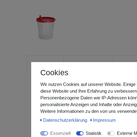
Beschreibung
Produktbewertungen
Herstelle
Cookies
Wir nutzen Cookies auf unserer Website. Einige 
diese Website und Ihre Erfahrung zu verbessern
Urinbecher mit Deckel, rot
Personenbezogene Daten wie IP-Adressen können 
Der Urinbecher mit Deckel kann dabei helfen, mensc
personalisierte Anzeigen und Inhalte oder Anzei
und für die weitere Untersuchung sicher in die entsp
Weitere Informationen zu den von uns verwendet
Krankheitsbilder lassen sich mit Hilfe der Stuhlunter
Daten­schutz­erklärung
Impressum
Behandlungen gezielter konzipieren. Der Urinbecher m
passt der Urinbecher mit Deckel in der Anwendung au
Essenziell
Statistik
Externe M