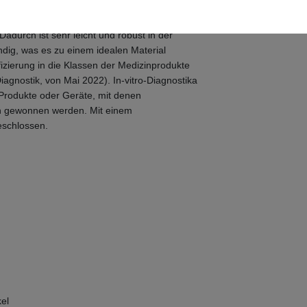
mit Deckel
adurch ist sehr leicht und robust in der
ndig, was es zu einem idealen Material
fizierung in die Klassen der Medizinprodukte
iagnostik, von Mai 2022). In-vitro-Diagnostika
 Produkte oder Geräte, mit denen
n gewonnen werden. Mit einem
eschlossen.
el