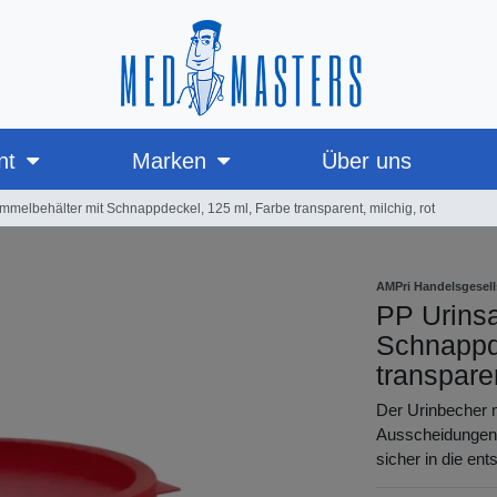
nt
Marken
Über uns
melbehälter mit Schnappdeckel, 125 ml, Farbe transparent, milchig, rot
AMPri Handelsgesel
PP Urins
Schnappd
transparen
Der Urinbecher 
Ausscheidungen 
sicher in die en