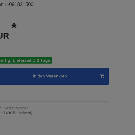
er
L-09182_500
*
EUR
ertig, Lieferzeit 1-2 Tage
In den Warenkorb
gl.
Versandkosten
ab 149€ Bestellwert)