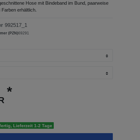
geschnittene Hose mit Bindeband im Bund, paarweise
 Farben erhältlich.
er
992517_1
mer (PZN)
69291
*
UR
ertig, Lieferzeit 1-2 Tage