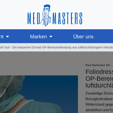
nt
Marken
Über uns
s® Suit - Die bequeme Einmal-OP-Bereichskleidung aus luftdurchlässigem Vliessto
Paul Hartmann AG
Foliodres
OP-Berei
luftdurch
Zweiteilige Einm
flüssigkeitsabw
Widerstand geg
abriebfest und f