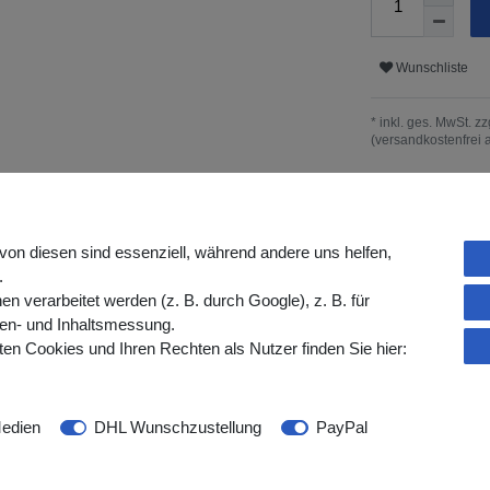
Wunschliste
* inkl. ges. MwSt. zz
(versandkostenfrei 
rangaben
von diesen sind essenziell, während andere uns helfen,
.
verarbeitet werden (z. B. durch Google), z. B. für
gen- und Inhaltsmessung.
eichskleidung aus luftdurchlässigem
en Cookies und Ihren Rechten als Nutzer finden Sie hier:
edien
DHL Wunschzustellung
PayPal
hygienischen Schutz im OP-Bereich und
us
luftdurchlässigem Vliesstoff
, überzeugt
omfort – auch bei längeren Einsatzzeiten.