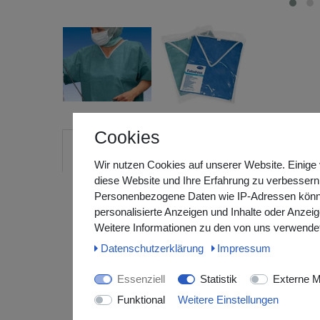
Cookies
Beschreibung
Produktbewertungen
Herstelle
Wir nutzen Cookies auf unserer Website. Einige 
diese Website und Ihre Erfahrung zu verbessern
Personenbezogene Daten wie IP-Adressen können 
personalisierte Anzeigen und Inhalte oder Anzei
Foliodress® Suit
, Die bequeme Einmal-OP-Ber
Weitere Informationen zu den von uns verwendet
Vliesstoff
Daten­schutz­erklärung
Impressum
Essenziell
Statistik
Externe M
Der
Foliodress® Suit
ist die ideale Lösung für den 
Funktional
Weitere Einstellungen
anderen medizinischen Einsatzfeldern. Hergestellt a
dieser Einweganzug durch seinen angenehmen Tragek