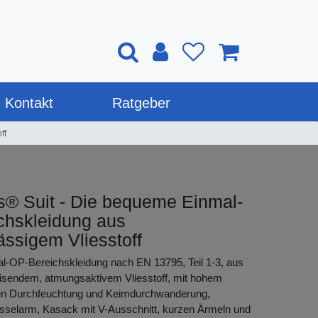
Kontakt
Ratgeber
ff
s® Suit - Die bequeme Einmal-
chskleidung aus
lässigem Vliesstoff
al-OP-Bereichskleidung nach EN 13795, Teil 1-3, aus
eisendem, atmungsaktivem Vliesstoff, mit hohem
en Durchfeuchtung und Keimdurchwanderung,
usselarm, Kasack mit V-Ausschnitt, kurzen Ärmeln und