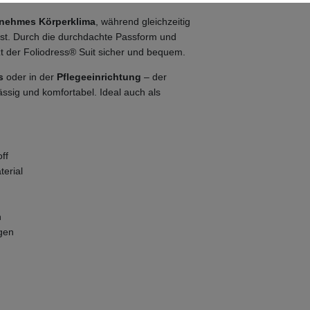
nehmes Körperklima
, während gleichzeitig
ist. Durch die durchdachte Passform und
t der Foliodress® Suit sicher und bequem.
s
oder in der
Pflegeeinrichtung
– der
ässig und komfortabel. Ideal auch als
ff
terial
n
ngen