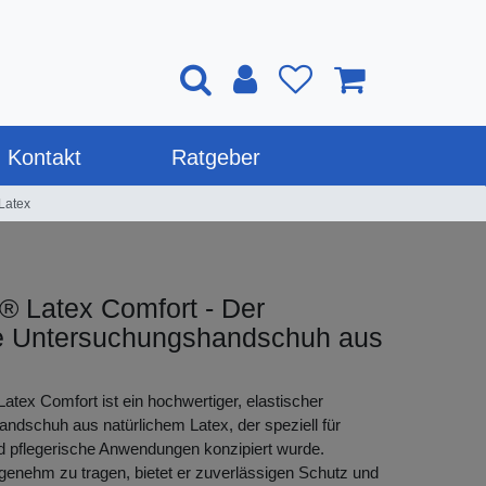
Kontakt
Ratgeber
Latex
® Latex Comfort - Der
ie Untersuchungshandschuh aus
atex Comfort ist ein hochwertiger, elastischer
ndschuh aus natürlichem Latex, der speziell für
d pflegerische Anwendungen konzipiert wurde.
genehm zu tragen, bietet er zuverlässigen Schutz und