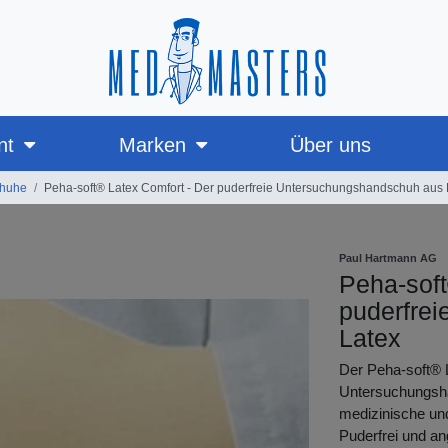
nt
Marken
Über uns
chuhe
Peha-soft® Latex Comfort - Der puderfreie Untersuchungshandschuh aus 
Paul Hartmann AG
Peha-soft
puderfre
Latex
Der Peha-soft® L
Untersuchungsha
medizinische un
Puderfrei und an