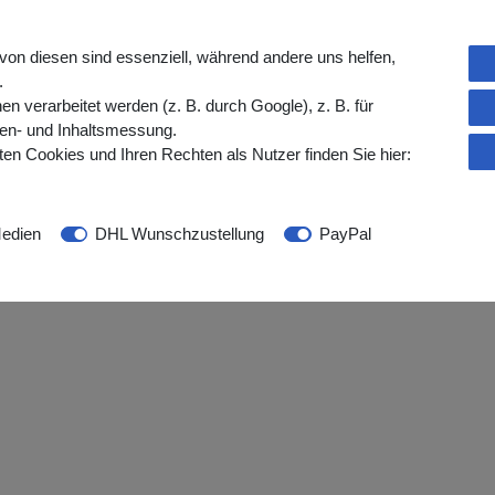
schiedene Anwendungen.
Umgebungen, in denen
von diesen sind essenziell, während andere uns helfen,
 sicherer Sitz wichtig sind. Diese
.
dlich auf Handschuhpuder reagieren, und
verarbeitet werden (z. B. durch Google), z. B. für
fort. Sie sind als Medizinprodukt nach EN
gen- und Inhaltsmessung.
itteln in Berührung kommen und sind somit für
en Cookies und Ihren Rechten als Nutzer finden Sie hier:
edien
DHL Wunschzustellung
PayPal