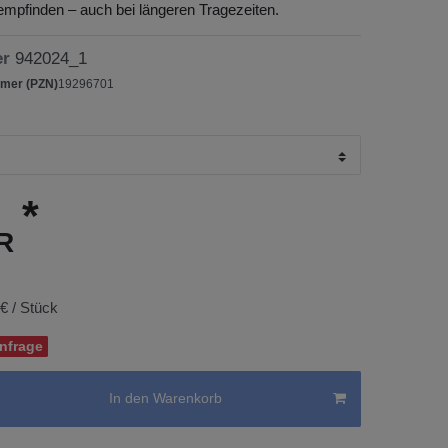
empfinden – auch bei längeren Tragezeiten.
er
942024_1
mer (PZN)
19296701
*
UR
 € / Stück
Anfrage
In den Warenkorb