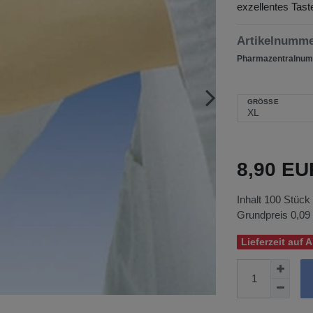
exzellentes Tast
Artikelnumm
Pharmazentralnum
GRÖSSE
8,90 E
Inhalt
100
Stück
Grundpreis
0,09
Lieferzeit auf 