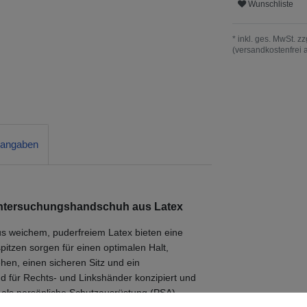
Wunschliste
* inkl. ges. MwSt. zz
(versandkostenfrei 
rangaben
 Untersuchungshandschuh aus Latex
s weichem, puderfreiem Latex bieten eine
spitzen sorgen für einen optimalen Halt,
hen, einen sicheren Sitz und ein
d für Rechts- und Linkshänder konzipiert und
als persönliche Schutzausrüstung (PSA)