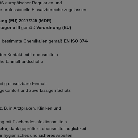
ß europäischer Regularien und
che professionelle Einsatzbereiche zugelassen:
ung (EU) 2017/745 (MDR)
egorie III
gemäß
Verordnung (EU)
d bestimmte Chemikalien gemäß
EN ISO 374-
kten Kontakt mit Lebensmitteln
sche Einmalhandschuhe
itig einsetzbare Einmal-
gekomfort und zuverlässigen Schutz
 z. B. in Arztpraxen, Kliniken und
g mit Flächendesinfektionsmitteln
iche
, dank geprüfter Lebensmitteltauglichkeit
für hygienisches und sicheres Arbeiten