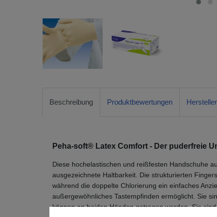
Beschreibung
Produktbewertungen
Herstelle
Peha-soft® Latex Comfort - Der puderfreie
Diese hochelastischen und reißfesten Handschuhe au
ausgezeichnete Haltbarkeit. Die strukturierten Finger
während die doppelte Chlorierung ein einfaches Anzie
außergewöhnliches Tastempfinden ermöglicht. Sie sin
können an beiden Händen getragen werden. Sie sind 