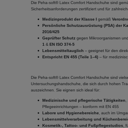
Die Peha-soft® Latex Comfort Handschuhe sind gemä
Sicherheitsanforderungen zertifiziert und für zahlrei
Medizinprodukt der Klasse I
gemäß
Verordn
Persönliche Schutzausrüstung (PSA) der Kat
2016/425
Geprüfter Schutz
gegen Mikroorganismen un
1
&
EN ISO 374-5
Lebensmitteltauglich
– geeignet für den dire
Entspricht EN 455 (Teile 1–4)
– für medizini
Die Peha-soft® Latex Comfort Handschuhe sind vielse
Untersuchungshandschuhe, die sich durch hohen Tra
auszeichnen. Sie eignen sich ideal für:
Medizinische und pflegerische Tätigkeiten
,
Pflegeeinrichtungen – konform mit EN 455
Labore und Hygienebereiche
, auch im Umgan
Lebensmittelverarbeitung und Küchenbere
Kosmetik-, Tattoo- und Fußpflegestudios
, 