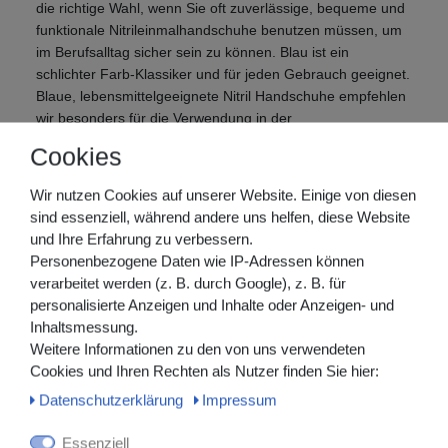
die richtige Wahl, wenn Sie oft zuverlässige, bequeme und
funktionale Nitrileinmalhandschuhe benutzen müssen, um
im Berufsalltag sicher sein zu können. Blau ist ein
schlichter Farb-Klassiker und für jeden Gebrauch geeignet.
Blaue, lebensmittelgeeignete Nitril Handschuhe empfehlen
wir besonders für die Verwendung in der
Lebensmittelindustrie, da komplette Handschuhe oder
Cookies
Abschnitte schnell und mühelos in den verarbeiteten
Lebensmitteln und Behältern zu finden sind.
Wir nutzen Cookies auf unserer Website. Einige von diesen
sind essenziell, während andere uns helfen, diese Website
Die Eigenschaften der Nitrilhandschuhe
und Ihre Erfahrung zu verbessern.
Nitril ist ein künstliches Material, das viele nützliche
Personenbezogene Daten wie IP-Adressen können
Eigenschaften vom Naturprodukt Latex hat. Das macht
verarbeitet werden (z. B. durch Google), z. B. für
Nitrilhandschuhe zur idealen Allround-Alternative zu Latex.
personalisierte Anzeigen und Inhalte oder Anzeigen- und
Da Einmalhandschuhe aus diesem Material auch eine
Inhaltsmessung.
hohe Beständigkeit gegen Öle, Fette und Lösungsmittel
Weitere Informationen zu den von uns verwendeten
haben und vor Viren und Keimen betriebssicher schützen,
Cookies und Ihren Rechten als Nutzer finden Sie hier:
können sie in sehr vielen Bereichen und Branchen, wie z.
Daten­schutz­erklärung
Impressum
B. Kliniken und Gesundheitseinrichtungen, der Alten- und
Krankenpflege, in Arzt- oder Zahnarztpraxen, aber auch in
Essenziell