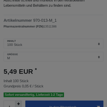
Abschnitte schnell und mühelos in den verarbeiteten
Lebensmitteln und Behältern zu finden sind.
Artikelnummer
970-013-M_1
Pharmazentralnummer (PZN)
13511386
INHALT
GRÖSSE
*
5,49 EUR
Inhalt
100
Stück
Grundpreis
0,05 € / Stück
Sofort versandfertig, Lieferzeit 1-2 Tage