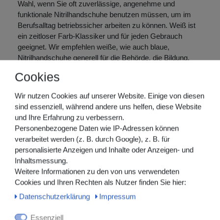
Wahl, wenn Sie oft zuverlässige, angenehme und
funktionale Nitrilhandschuhe benutzen müssen, um im
Berufsalltag betriebssicher arbeiten zu können. Weiß ist
ein zeitloser Farb-Klassiker und für jeden Gebrauch
geeignet. Wir empfehlen weiße, wie auch blaue,
Nitrilhandschuhe generell für die Behörde, die Bildung,
den Dentalbereich, die Industrie, die körpernahe
Cookies
Dienstleistung, das Krankenhaus, die
Lebensmittelindustrie und die sonstige Medizin.
Wir nutzen Cookies auf unserer Website. Einige von diesen
sind essenziell, während andere uns helfen, diese Website
Die Eigenschaften der Nitrilhandschuhe
und Ihre Erfahrung zu verbessern.
Nitril ist ein künstliches Material, das viele nützliche
Personenbezogene Daten wie IP-Adressen können
Eigenschaften vom Naturprodukt Latex hat. Das macht
verarbeitet werden (z. B. durch Google), z. B. für
Nitrilhandschuhe zur idealen Allround-Alternative zu Latex.
personalisierte Anzeigen und Inhalte oder Anzeigen- und
Da Einmalhandschuhe aus diesem Material auch eine
Inhaltsmessung.
hohe Beständigkeit gegen Öle, Fette und Lösungsmittel
Weitere Informationen zu den von uns verwendeten
haben und vor Viren und Keimen betriebssicher schützen,
Cookies und Ihren Rechten als Nutzer finden Sie hier:
können sie in sehr vielen Bereichen und Branchen, wie z.
Daten­schutz­erklärung
Impressum
B. Kliniken und Gesundheitseinrichtungen, der Alten- und
Krankenpflege, in Arzt- oder Zahnarztpraxen, aber auch in
Essenziell