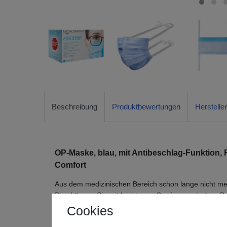
Beschreibung
Produktbewertungen
Herstelle
OP-Maske, blau, mit Antibeschlag-Funktion,
Comfort
Aus dem medizinischen Bereich schon lange nicht m
Blau können Sie mit leichterem Gewissen arbeiten. D
Werkzeug, das die Übertragung von Krankheiten deut
Cookies
medizinischen Bereich als auch in der Gastronomie o