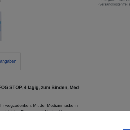
(versandkostenfrei 
rangaben
 FOG STOP, 4-lagig, zum Binden, Med-
ehr wegzudenken: Mit der Medizinmaske in
amit ist das Einwegprodukt ein wirksames
lich erschweren kann und wird sowohl im
der bei körpernahen Dienstleistungen