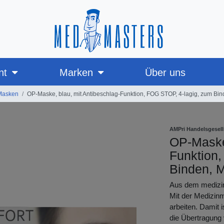
nt
Marken
Über uns
Masken
OP-Maske, blau, mit Antibeschlag-Funktion, FOG STOP, 4-lagig, zum Bi
AMPri Handelsgesel
OP-Maske,
Funktion
Binden, 
Aus dem medizin
Mit der Medizin
arbeiten. Damit
die Übertragung