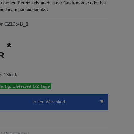
nischen Bereich als auch in der Gastronomie oder bei
stleistungen eingesetzt.
er
02105-B_1
*
UR
 € / Stück
ertig, Lieferzeit 1-2 Tage
In den Warenkorb
gl.
Versandkosten