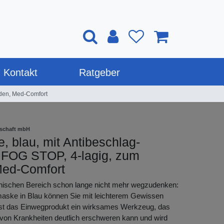
Kontakt
Ratgeber
nden, Med-Comfort
lschaft mbH
 blau, mit Antibeschlag-
, FOG STOP, 4-lagig, zum
Med-Comfort
ischen Bereich schon lange nicht mehr wegzudenken:
maske in Blau können Sie mit leichterem Gewissen
 ist das Einwegprodukt ein wirksames Werkzeug, das
 von Krankheiten deutlich erschweren kann und wird