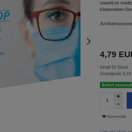
sowohl im medizi
körpernahen Dien
Artikelnumm
4,79 E
Inhalt
50
Stück
Grundpreis
0,10
Sofort versandf
Wunschliste
* inkl. ges. MwSt. zz