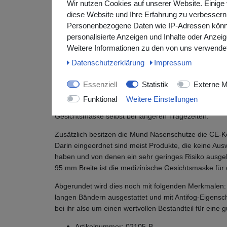
eingesetzt. Bei dieser medizinischen Schutzmaske ha
Wir nutzen Cookies auf unserer Website. Einige 
Einsatz im Operationsumfeld vorgesehen ist. Insgesamt
diese Website und Ihre Erfahrung zu verbessern
europäische Norm EN 14683. Das Utensil kann in meh
Personenbezogene Daten wie IP-Adressen können 
sowohl für Behörden, in Bildungseinrichtungen, im Den
personalisierte Anzeigen und Inhalte oder Anzei
Dienstleistungen, für den Krankenhauseinsatz, für die
Weitere Informationen zu den von uns verwendet
medizinischen Bereichen geeignet.
Daten­schutz­erklärung
Impressum
Die Eigenschaften der medizinischen Schutzmas
Essenziell
Statistik
Externe M
Mit dem Materialmix Polypropylen und Vlies wird eine o
Funktional
Weitere Einstellungen
auch der Tragekomfort nicht zu kurz kommt. Auf dies
Gesichtsmaske selbst bei längeren Tragezeiten.
Zusätzlich besitzen die Mund Nasenschutze die CE-K
Darin eingeordnet sind meist Produkte, die keine Au
haben und von denen ein sehr geringes Risiko aus
95 mm Breite ist die medizinische Gesichtsmaske fü
Abgerundet wird dies noch mit folgenden Merkmalen: D
langen Bändern ausgestattet und mit Antifog-Eigenscha
bei ihr also um einen wertvollen Bestandteil für eine 
Artikelnummer: 02105-B