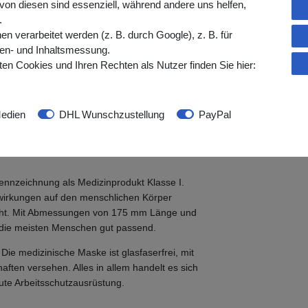
ndelt es sich um eine OP-Maske, die für den
von diesen sind essenziell, während andere uns helfen,
 erfüllt das Produkt hiermit die
.
reren Branchen eingesetzt werden: Es ist
verarbeitet werden (z. B. durch Google), z. B. für
talbereich, in der Industrie, für körpernahe
gen- und Inhaltsmessung.
 Lebensmittelindustrie als auch in anderen
en Cookies und Ihren Rechten als Nutzer finden Sie hier:
ke
edien
DHL Wunschzustellung
PayPal
ptimale Filterleistung sichergestellt, bei der
e Weise besteht der Schutz der medizinischen
ennzeichnung als Medizinprodukt Klasse I.
swirkungen auf den menschlichen Körper
geht. Mit Abmessungen von 175 mm Länge und
r die meisten Menschen gut passend.
ie medizinische Maske ist glasfaserfrei, mit
ften versehen. Alles in allem handelt es sich
gute Arbeitsschutzausrüstung.