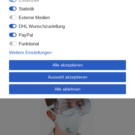
700531_100
Statistik
CPE-Überschuhe, blau ~16 x 41cm
Externe Medien
1,99 € *
DHL Wunschzustellung
100
Stück
| 0,02 € / Stück
PayPal
*
inkl. ges. MwSt.
zzgl.
Versandkosten
Funktional
Weitere Einstellungen
Alle akzeptieren
Auswahl akzeptieren
Alle ablehnen