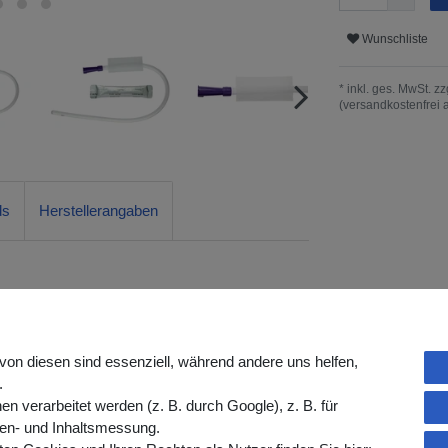
Wunschliste
* inkl. ges. MwSt. zz
(versandkostenfrei 
ds
Herstellerangaben
r für Männer
ige hydrophile Beschichtung für eine
von diesen sind essenziell, während andere uns helfen,
tivieren, öffnet man kurz vor der Verwendung
.
 Verpackung enthaltene Wassersachet. Da
verarbeitet werden (z. B. durch Google), z. B. für
e Verpackung hindurch öffnen lässt, bleibt
gen- und Inhaltsmessung.
eril.