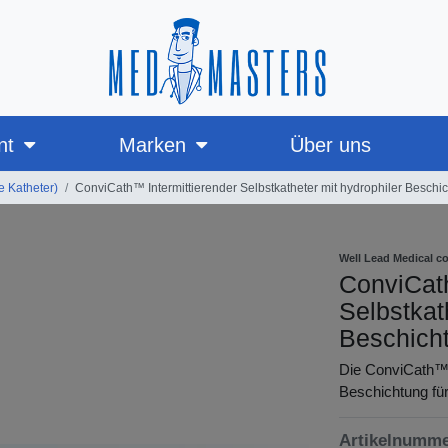
nt
Marken
Über uns
e Katheter)
ConviCath™ Intermittierender Selbstkatheter mit hydrophiler Beschi
Well Lead Medical co
ConviCath
Selbstkat
Beschich
Die ConviCath™ 
Beschichtung für 
Artikelnumm