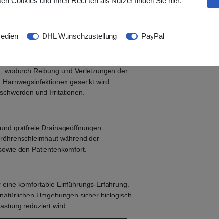
en Cookies und Ihren Rechten als Nutzer finden Sie hier:
r
aximiert gleichzeitig Ihren Komfort
edien
DHL Wunschzustellung
PayPal
tet, wodurch Reibung und Verletzungen der
n Harnwegsinfektionen gesenkt wird.
schwerden und Irritationen.
 und gratfreie Drainageöffnungen.
rnröhrenschleimhaut während der
 sowie den Patientenkomfort.
r eine komfortable Einführungs-Erfahrung.
n natürlichen Umgebungen sicher biologisch
stung reduziert wird.