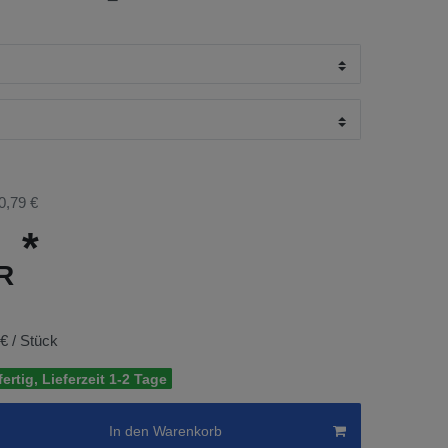
0,79 €
*
UR
 € / Stück
ertig, Lieferzeit 1-2 Tage
In den Warenkorb