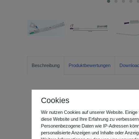
Beschreibung
Produktbewertungen
Downloa
ConviCath™ Intermittierender Selbstkathete
Cookies
Die ConviCath™ ISK-Katheter besitzen eine gleichmäß
Wir nutzen Cookies auf unserer Website. Einige 
optimale Gleitfähigkeit. Um diese Beschichtung zu ak
diese Website und Ihre Erfahrung zu verbessern
des Katheters durch Knicken und Drücken das in der
Personenbezogene Daten wie IP-Adressen können 
sich das Sachet berührungsfrei durch die geschlossen
personalisierte Anzeigen und Inhalte oder Anzei
der ISK Katheter bis unmittelbar vor der Anwendung st