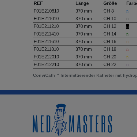
REF
Länge
Größe
Farb
F01E210810
370 mm
CH 8
n
F01E211010
370 mm
CH 10
n
F01E211210
370 mm
CH 12
n
F01E211410
370 mm
CH 14
n
F01E211610
370 mm
CH 16
n
F01E211810
370 mm
CH 18
n
F01E212010
370 mm
CH 20
n
F01E212210
370 mm
CH 22
n
ConviCath™ Intermittierender Katheter mit hydro