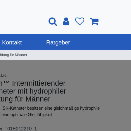
Kontakt
Ratgeber
chtung für Männer
.Ltd.
™ Intermittierender
heter mit hydrophiler
tung für Männer
ISK-Katheter besitzen eine gleichmäßige hydrophile
eine optimale Gleitfähigkeit.
er
F01E212210_1