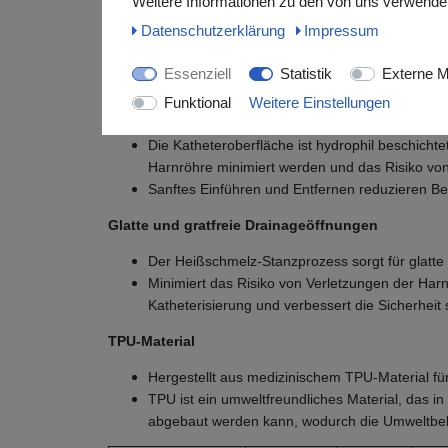
Weitere Informationen zu den von uns verwendet
ConviCath® Hydrophiler Intermittierender Kathete
Daten­schutz­erklärung
Impressum
Garantierte Sicherheit bei jeder Anwendung und m
Essenziell
Statistik
Externe M
durch:
Funktional
Weitere Einstellungen
Hydrophile Beschichtung
Die Katheteroberfläche ist hydrophil beschich
Harnröhre minimiert werden und das Risiko vo
Sanftes Einführen und Entfernen reduzieren Be
Glatte und gratfreie Drainageöffnungen
Der Heißschmelz-Stanzprozess sorgt für glatte
Minimiert das Risiko von Verletzungen der Ha
Katheterisierung und verbessert die Sicherheit
TPU-Material
Hergestellt aus medizinischem TPU-Material fü
TPU ist ein umweltfreundliches Material, das i
abgebaut werden kann, wodurch die Umweltbela