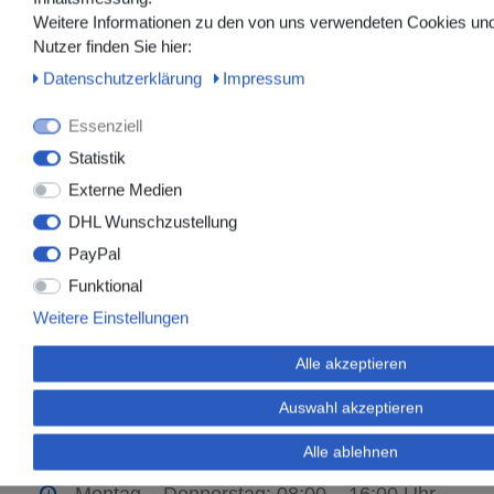
F01E231810
130 mm
CH 18
rot
n
Weitere Informationen zu den von uns verwendeten Cookies und
F01E232010
130 mm
CH 20
gelb
n
Nutzer finden Sie hier:
F01E232210
130 mm
CH 22
violett
n
Daten­schutz­erklärung
Impressum
ConviCath™ Intermittierender Katheter mit hydrophiler Bes
Essenziell
Statistik
Externe Medien
DHL Wunschzustellung
PayPal
Funktional
Weitere Einstellungen
Medmasters GmbH
Alle akzeptieren
+49 (0)2852 538256-0
Auswahl akzeptieren
+49 (0)2852 538256-1
info@medmasters.de
Alle ablehnen