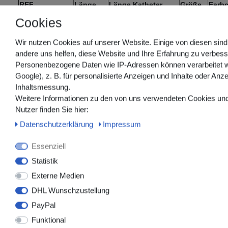
REF
Länge
Länge Katheter
Größe
Farb
F01D05121F
405 mm
370 mm
CH 12
n
Cookies
F01D05141F
405 mm
370 mm
CH 14
n
Wir nutzen Cookies auf unserer Website. Einige von diesen sind
F01D05161F
405 mm
370 mm
CH 16
n
andere uns helfen, diese Website und Ihre Erfahrung zu verbess
F01D05181F
405 mm
370 mm
CH 18
n
Personenbezogene Daten wie IP-Adressen können verarbeitet w
F01D05201F
405 mm
370 mm
CH 20
n
Google), z. B. für personalisierte Anzeigen und Inhalte oder Anz
F01D05221F
405 mm
370 mm
CH 22
n
Inhaltsmessung.
Weitere Informationen zu den von uns verwendeten Cookies und
Nutzer finden Sie hier:
Daten­schutz­erklärung
Impressum
Essenziell
Statistik
Externe Medien
DHL Wunschzustellung
Medmasters GmbH
PayPal
+49 (0)2852 538256-0
Funktional
+49 (0)2852 538256-1