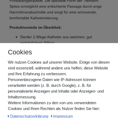
Prostatahyperplasie. Die spezielle Form der Tiemann-
Spitze ermöglicht eine erleichterte Passage durch enge
Harnröhrenabschnitte und sorgt für eine schonende,
komfortable Katheterisierung.
Produktvorteile im Überblick:
Steriler 2-Wege-Katheter aus weichem, gut
verträglichem Silikon
Tiemann-Spitze für schwierige anatomische
Cookies
Gegebenheiten
Länge: 350 mm
Wir nutzen Cookies auf unserer Website. Einige von diesen
Einsatzbereiche: Klinik, Pflegeheim, ambulante und
sind essenziell, während andere uns helfen, diese Website
häusliche Pflege
und Ihre Erfahrung zu verbessern.
Personenbezogene Daten wie IP-Adressen können
verarbeitet werden (z. B. durch Google), z. B. für
Ballon-
personalisierte Anzeigen und Inhalte oder Anzeigen- und
Länge
REF
Volumen ~
CH/FR
mm
Inhaltsmessung.
~ cm
ml
Weitere Informationen zu den von uns verwendeten
Cookies und Ihren Rechten als Nutzer finden Sie hier:
F01B051207
35
10
12
4,0
Daten­schutz­erklärung
Impressum