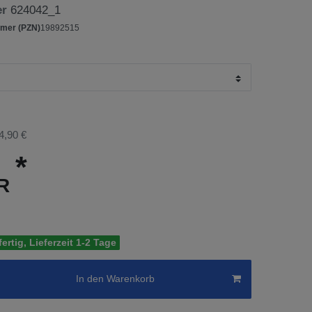
er
624042_1
mer (PZN)
19892515
4,90 €
*
UR
ertig, Lieferzeit 1-2 Tage
In den Warenkorb