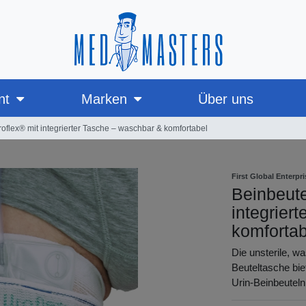
nt
Marken
Über uns
oflex® mit integrierter Tasche – waschbar & komfortabel
First Global Enterpr
Beinbeute
integrier
komfortab
Die unsterile, wa
Beuteltasche bie
Urin-Beinbeutel