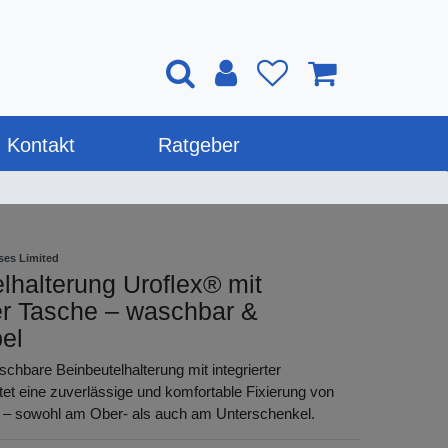
Kontakt
Ratgeber
ises Limited
lhalterung Uroflex® mit
ter Tasche – waschbar &
el
schbare Beinbeutelhalterung mit integrierter
tet eine zuverlässige und komfortable Fixierung von
n – sowohl am Ober- als auch am Unterschenkel.