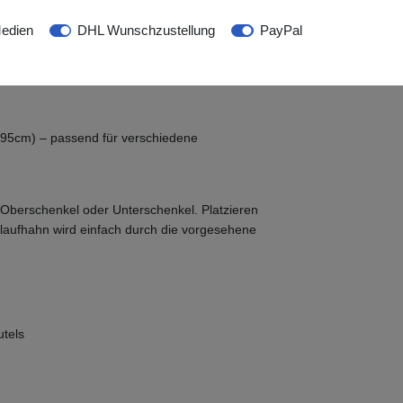
 jederzeit bequem und hygienisch entleerbar,
edien
DHL Wunschzustellung
PayPal
s.
daher mehrfach verwendbar – ideal für den
-95cm) – passend für verschiedene
 Oberschenkel oder Unterschenkel. Platzieren
uslaufhahn wird einfach durch die vorgesehene
utels