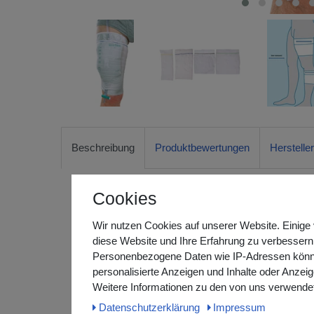
Beschreibung
Produktbewertungen
Herstelle
Cookies
Beinbeutelhalterung Uroflex® mit integriert
Wir nutzen Cookies auf unserer Website. Einige 
Die unsterile, waschbare Beinbeutelhalterung mit integ
diese Website und Ihre Erfahrung zu verbessern
und komfortable Fixierung von Urin-Beinbeuteln – s
Personenbezogene Daten wie IP-Adressen können 
Das elastische, weiche Material passt sich optimal an
personalisierte Anzeigen und Inhalte oder Anzei
sicheren Sitz ohne Einschneiden – auch bei längerer
Weitere Informationen zu den von uns verwendet
Daten­schutz­erklärung
Impressum
Dank der integrierten Öffnung am unteren Rand der 