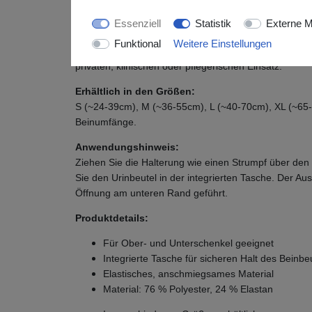
problemlos durchgeführt werden. So bleibt der Beutel
Essenziell
Statistik
Externe M
ohne dass er aus der Halterung entfernt werden mus
Funktional
Weitere Einstellungen
Die Beinbeutelhalterung ist bis 60 °C waschbar und 
privaten, klinischen oder pflegerischen Einsatz.
Erhältlich in den Größen:
S (~24-39cm), M (~36-55cm), L (~40-70cm), XL (~65
Beinumfänge.
Anwendungshinweis:
Ziehen Sie die Halterung wie einen Strumpf über den
Sie den Urinbeutel in der integrierten Tasche. Der A
Öffnung am unteren Rand geführt.
Produktdetails:
Für Ober- und Unterschenkel geeignet
Integrierte Tasche für sicheren Halt des Beinbe
Elastisches, anschmiegsames Material
Material: 76 % Polyester, 24 % Elastan