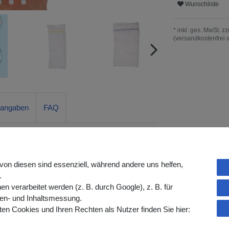
Wunschliste
* inkl. ges. MwSt. zz
(versandkostenfrei 
rangaben
FAQ
er Tasche – waschbar & komfortabel
von diesen sind essenziell, während andere uns helfen,
rierter Beuteltasche bietet eine zuverlässige
.
owohl am Ober- als auch am Unterschenkel.
verarbeitet werden (z. B. durch Google), z. B. für
 die Körperform an und sorgt für einen
gen- und Inhaltsmessung.
 Tragedauer.
en Cookies und Ihren Rechten als Nutzer finden Sie hier:
Tasche kann der Auslaufhahn des Beinbeutels