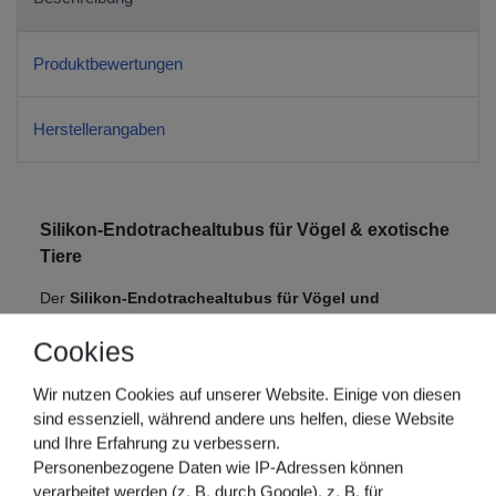
Produktbewertungen
Herstellerangaben
Silikon-Endotrachealtubus für Vögel & exotische
Tiere
Der
Silikon-Endotrachealtubus für Vögel und
exotische Tiere
wurde speziell für die besonderen
Cookies
anatomischen Anforderungen dieser Tierarten entwickelt.
Die ausgewogene Kombination aus Flexibilität und
Wir nutzen Cookies auf unserer Website. Einige von diesen
gleichzeitiger Formstabilität ermöglicht eine sichere
sind essenziell, während andere uns helfen, diese Website
Platzierung und erleichtert die Intubation auch bei kleinen
und Ihre Erfahrung zu verbessern.
und empfindlichen Atemwegen.
Personenbezogene Daten wie IP-Adressen können
Der vergrößerte proximale Anschluss sorgt für eine
verarbeitet werden (z. B. durch Google), z. B. für