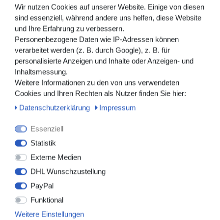
Lagekontrolle unterstützt. Zur erleichterten Einführung
Wir nutzen Cookies auf unserer Website. Einige von diesen
verfügt der Katheter über einen
herausnehmbaren
sind essenziell, während andere uns helfen, diese Website
Edelstahl-Führungsdraht
, der insbesondere bei den
und Ihre Erfahrung zu verbessern.
Größen 6, 8 und 10 Fr zusätzliche Stabilität während der
Personenbezogene Daten wie IP-Adressen können
Katheterisierung bietet und nach erfolgreicher Platzierung
verarbeitet werden (z. B. durch Google), z. B. für
einfach entfernt werden kann.
personalisierte Anzeigen und Inhalte oder Anzeigen- und
Inhaltsmessung.
Als 2-Wege-Foley-Katheter ermöglicht das Produkt sowohl
Weitere Informationen zu den von uns verwendeten
die kontinuierliche Harnableitung als auch die
Cookies und Ihren Rechten als Nutzer finden Sie hier:
Ballonbefüllung zur sicheren Fixierung. Der Katheter eignet
Daten­schutz­erklärung
Impressum
sich für den professionellen Einsatz in Tierarztpraxis und
Tierklinik.
Essenziell
2-Wege Foley-Harnkatheter aus 100 % Silikon
Statistik
Transparentes Material mit röntgensichtbarer Linie
Externe Medien
Hervorragende Biokompatibilität
Geeignet für Langzeitplatzierung bis zu 29 Tage
DHL Wunschzustellung
Mit Edelstahl-Mandrin zur erleichterten
PayPal
Katheterisierung (Größen 6 / 8 / 10 Fr)
Funktional
Mandrin leicht entfernbar (Größen 6 / 8 / 10 Fr)
Für den professionellen veterinärmedizinischen
Weitere Einstellungen