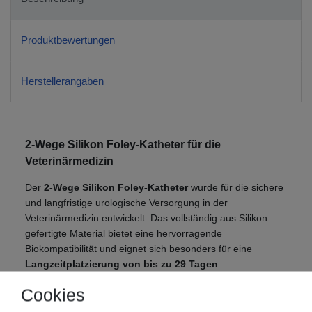
Produktbewertungen
Herstellerangaben
2-Wege Silikon Foley-Katheter für die
Veterinärmedizin
Der
2-Wege Silikon Foley-Katheter
wurde für die sichere
und langfristige urologische Versorgung in der
Veterinärmedizin entwickelt. Das vollständig aus Silikon
gefertigte Material bietet eine hervorragende
Biokompatibilität und eignet sich besonders für eine
Langzeitplatzierung von bis zu 29 Tagen
.
Der Katheter ist transparent ausgeführt und mit einer
Cookies
röntgensichtbaren Linie
versehen, die eine zuverlässige