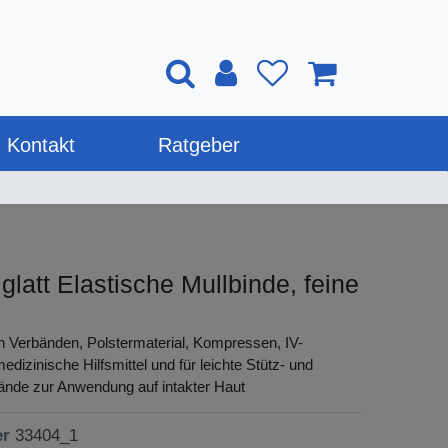
Kontakt
Ratgeber
glatt Elastische Mullbinde, feine
n Verbänden, Polstermaterial, Kompressen, IV-
dizinische Hilfsmittel und für leichte Stütz- und
ände zur Anwendung auf intakter Haut
er
33404_1