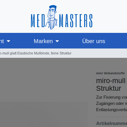
nt
Marken
Über uns
o-mull glatt Elastische Mullbinde, feine Struktur
miro Verbandstoffe
miro-mull 
Struktur
Zur Fixierung vo
Zugängen oder me
Entlastungsverb
Artikelnumm