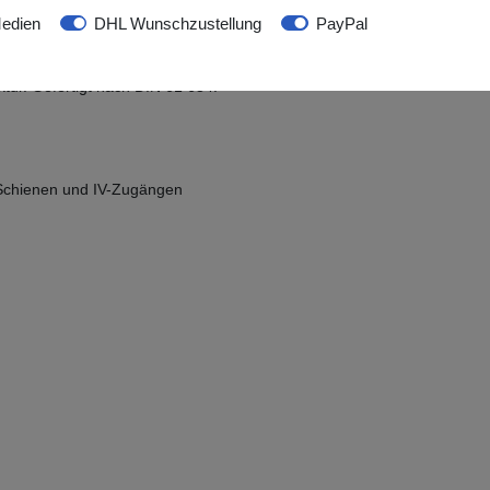
edien
DHL Wunschzustellung
PayPal
uktur zur Anwendung auf intakter Haut. Die
tur. Gefertigt nach DIN 61 634.
 Schienen und IV-Zugängen