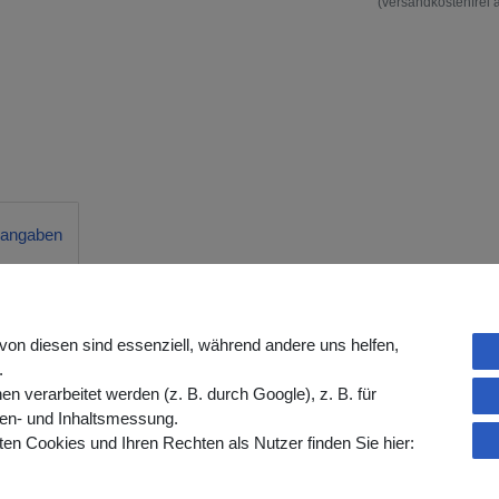
(versandkostenfrei 
rangaben
von diesen sind essenziell, während andere uns helfen,
.
en)
verarbeitet werden (z. B. durch Google), z. B. für
gen- und Inhaltsmessung.
en Cookies und Ihren Rechten als Nutzer finden Sie hier:
ressen, IV-Zugängen oder medizinische
bände zur Anwendung auf intakter Haut