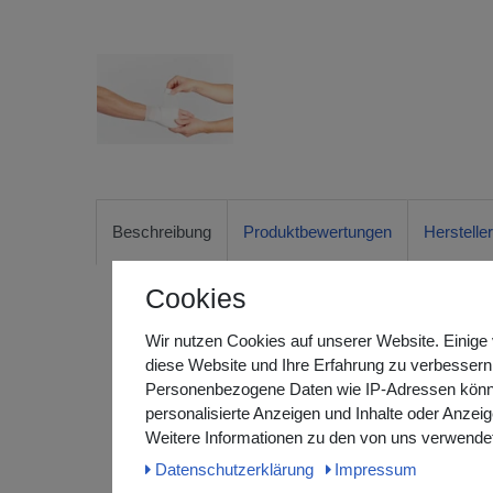
Beschreibung
Produktbewertungen
Herstelle
Cookies
miro-mull glatt
Wir nutzen Cookies auf unserer Website. Einige 
diese Website und Ihre Erfahrung zu verbessern
Elastische Mullbinde, feine Struktur (Binden / Bandag
Personenbezogene Daten wie IP-Adressen können 
personalisierte Anzeigen und Inhalte oder Anzei
Zweckbestimmung:
Weitere Informationen zu den von uns verwendet
Zur Fixierung von Verbänden, Polstermaterial, Komp
Daten­schutz­erklärung
Impressum
Hilfsmittel und für leichte Stütz- und Entlastungsver