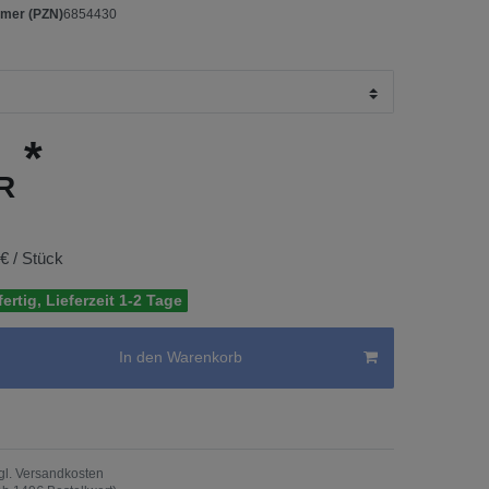
mer (PZN)
6854430
*
UR
 € / Stück
ertig, Lieferzeit 1-2 Tage
In den Warenkorb
gl.
Versandkosten