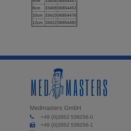
6cm
33406
06854447
8cm
33408
06854453
10cm
33410
06854476
12cm
33412
06854482
Medmasters GmbH
+49 (0)2852 538256-0
+49 (0)2852 538256-1