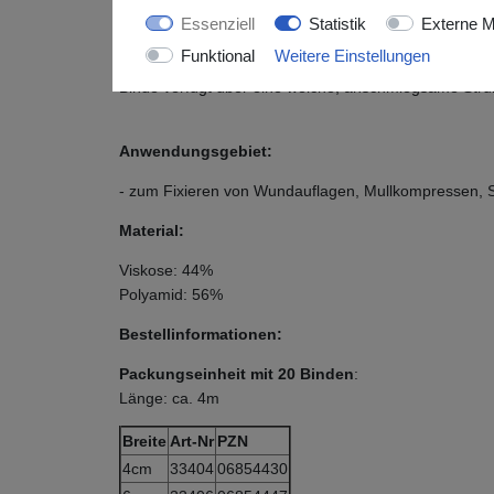
Essenziell
Statistik
Externe M
Beschreibung:
Funktional
Weitere Einstellungen
Elastische, luftdurchlässige Mullbinde mit glatter Str
Binde verfügt über eine weiche, anschmiegsame Struk
Anwendungsgebiet:
- zum Fixieren von Wundauflagen, Mullkompressen,
Material:
Viskose: 44%
Polyamid: 56%
Bestellinformationen:
Packungseinheit mit 20 Binden
:
Länge: ca. 4m
Breite
Art-Nr
PZN
4cm
33404
06854430