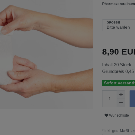
Pharmazentralnum
GRÖSSE
8,90 E
Inhalt
20
Stück
Grundpreis
0,45
Sofort versandf
Wunschliste
* inkl. ges. MwSt. zz