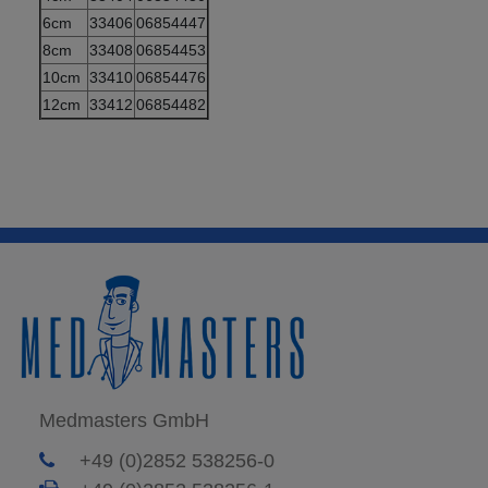
6cm
33406
06854447
8cm
33408
06854453
10cm
33410
06854476
12cm
33412
06854482
Medmasters GmbH
+49 (0)2852 538256-0