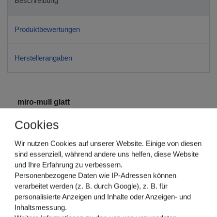
Beschreibung
Produktbewertungen
Herstellerangaben
miro-mull glatt
Elastische Mullbinde, feine Struktur (Binden / Bandagen)
Cookies
Zweckbestimmung:
Wir nutzen Cookies auf unserer Website. Einige von diesen
sind essenziell, während andere uns helfen, diese Website
Zur Fixierung von Verbänden, Polstermaterial,
und Ihre Erfahrung zu verbessern.
Kompressen, IV-Zugängen oder medizinische Hilfsmittel
Personenbezogene Daten wie IP-Adressen können
und für leichte Stütz- und Entlastungsverbände zur
verarbeitet werden (z. B. durch Google), z. B. für
Anwendung auf intakter Haut
personalisierte Anzeigen und Inhalte oder Anzeigen- und
Beschreibung:
Inhaltsmessung.