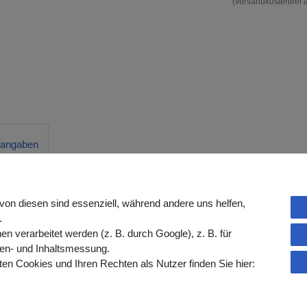
(versandkostenfrei 
rangaben
von diesen sind essenziell, während andere uns helfen,
.
en)
verarbeitet werden (z. B. durch Google), z. B. für
gen- und Inhaltsmessung.
en Cookies und Ihren Rechten als Nutzer finden Sie hier:
ressen, IV-Zugängen oder medizinische
bände zur Anwendung auf intakter Haut