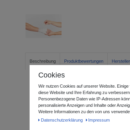
Beschreibung
Produktbewertungen
Herstelle
Cookies
Wir nutzen Cookies auf unserer Website. Einige 
miro-mull glatt
diese Website und Ihre Erfahrung zu verbessern
Elastische Mullbinde, feine Struktur (Binden / Bandag
Personenbezogene Daten wie IP-Adressen können 
personalisierte Anzeigen und Inhalte oder Anzei
Zweckbestimmung:
Weitere Informationen zu den von uns verwendet
Zur Fixierung von Verbänden, Polstermaterial, Komp
Daten­schutz­erklärung
Impressum
Hilfsmittel und für leichte Stütz- und Entlastungsver