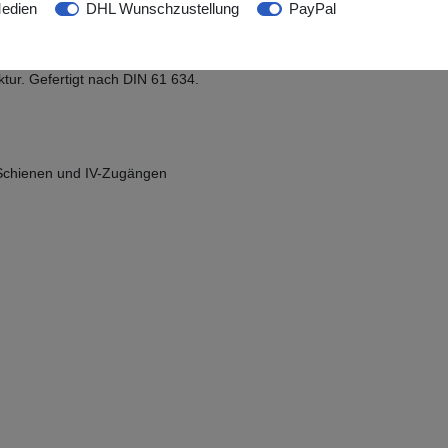
edien
DHL Wunschzustellung
PayPal
uktur zur Anwendung auf intakter Haut. Die
tur. Gefertigt nach DIN 61 634.
 Schienen und IV-Zugängen