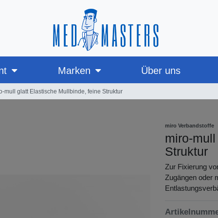
nt
Marken
Über uns
o-mull glatt Elastische Mullbinde, feine Struktur
miro Verbandstoffe
miro-mull 
Struktur
Zur Fixierung vo
Zugängen oder me
Entlastungsverb
Artikelnumm