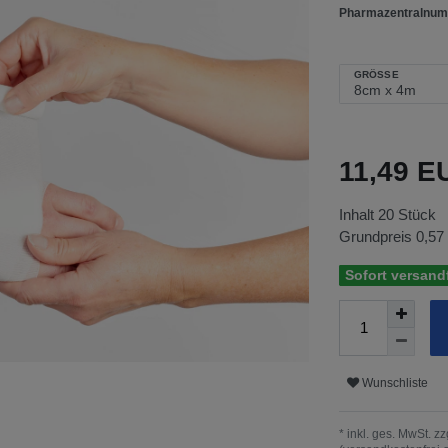
Pharmazentralnum
GRÖSSE
11,49 
Inhalt
20
Stück
Grundpreis
0,57
Sofort versandf
Wunschliste
* inkl. ges. MwSt. zz