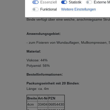
Essenziell
Statistik
Externe M
Beschreibung:
Funktional
Weitere Einstellungen
Elastische, luftdurchlässige Mullbinde mit glatter Str
Binde verfügt über eine weiche, anschmiegsame Struk
Anwendungsgebiet:
- zum Fixieren von Wundauflagen, Mullkompressen,
Material:
Viskose: 44%
Polyamid: 56%
Bestellinformationen:
Packungseinheit mit 20 Binden
:
Länge: ca. 4m
Breite
Art-Nr
PZN
4cm
33404
06854430