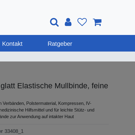
Kontakt
Ratgeber
glatt Elastische Mullbinde, feine
n Verbänden, Polstermaterial, Kompressen, IV-
dizinische Hilfsmittel und für leichte Stütz- und
ände zur Anwendung auf intakter Haut
er
33408_1