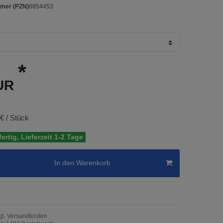
mer (PZN)
6854453
*
EUR
 € / Stück
ertig, Lieferzeit 1-2 Tage
In den Warenkorb
gl.
Versandkosten