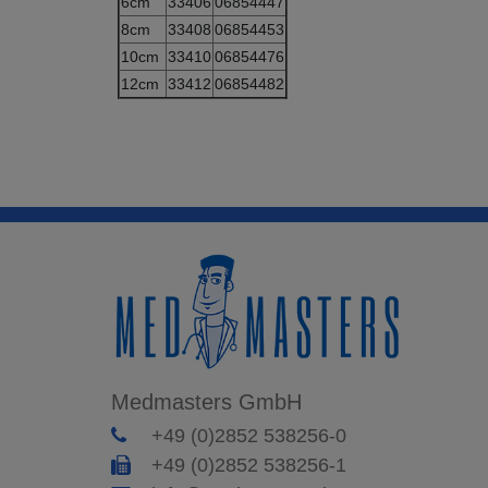
6cm
33406
06854447
8cm
33408
06854453
10cm
33410
06854476
12cm
33412
06854482
Medmasters GmbH
+49 (0)2852 538256-0
+49 (0)2852 538256-1