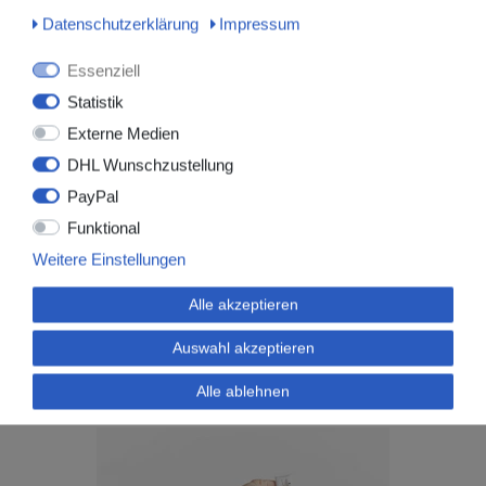
Daten­schutz­erklärung
Impressum
Essenziell
Statistik
70001_1
Externe Medien
miro-cell Zellstofftupfer 4 x 5cm, 2 Rollen
DHL Wunschzustellung
à 500 Stück
4,90 € *
PayPal
Funktional
2
Rolle
| 2,45 € / Rolle
*
inkl. ges. MwSt.
zzgl.
Versandkosten
Weitere Einstellungen
Alle akzeptieren
Auswahl akzeptieren
Alle ablehnen