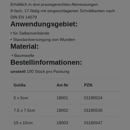
Erhältlich in drei praxisgerechten Abmessungen.
8-fach, 17-fädig mit eingeschlagenen Schnittkanten nach
DIN EN 14079
Anwendungsgebiet:
• für Salbenverbände
• Standardversorgung von Wunden
Material:
• Baumwolle
Bestellinformationen:
unsteril
100 Stück pro Packung
Größe
Art-Nr
PZN
5 x 5cm
18001
01180524
7,5 x 7,5cm
18002
01180530
10 x 10cm
18003
01180547