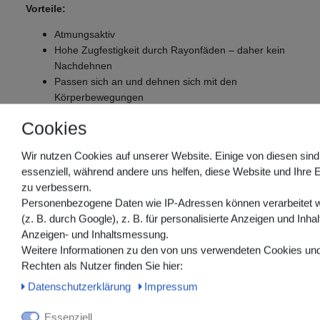
Vorteile:
Atmungsaktiv
Hohe Zugfestigkeit durch Rayonfäden – daher kein
Nachdehnen
Passen sich an und dehnen sich mit den
Körperbewegungen
Steril und latexfrei •Kann frühzeitiges Entfernen von
Cookies
Klammern/Nähten ermöglichen
Spart Kosten im Vergleich zu Nahtmaterial und
Wir nutzen Cookies auf unserer Website. Einige von diesen sind
Gewebeklebern
essenziell, während andere uns helfen, diese Website und Ihre 
Hoher Patientenkomfort
zu verbessern.
Personenbezogene Daten wie IP-Adressen können verarbeitet 
Artikel-Nr:
Größe:
Stck./Pkg.:
P
(z. B. durch Google), z. B. für personalisierte Anzeigen und Inhal
R1540
3 x 75mm
50 x 5 Streifen
0
Anzeigen- und Inhaltsmessung.
R1541
6 x 75mm
50 x 3 Streifen
0
Weitere Informationen zu den von uns verwendeten Cookies und
R1542
6 x 38mm
50 x 6 Streifen
0
Rechten als Nutzer finden Sie hier:
R1546
6 x 100mm
50 x 10 Streifen
0
Daten­schutz­erklärung
Impressum
R1547
12 x 100mm
50 x 6 Streifen
0
R1548
25 x 125mm
25 x 4 Streifen
0
Essenziell