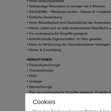
• Hohe Biokompatibilität
• Vollständige Resorption in weniger als 4 Wochen
• 93/42/EWG: • Medizinprodukte - Klasse III • implanti
• Einfache Anwendung
• Hohe Belastbarkeit und Elastizität bei der Anwendu
• Weich, passt sich an jede anatomische Oberfläche 
• Für endoskopische Eingriffe geeignet
• Antimikrobielle Eigenschaften. In-Vitro getestet
• Kann zu Verkürzung der Operationsdauer beitragen
• Sicher & Zuverlässig
INDIKATIONEN:
• Parenchymchirurgie
• Thoraxchirurgie
• HNO
• Urologie
• Neurochirurgie
•Für neurochirurgische Eingriffe geeignet: Produkt e
Gefäßchirurgie
Cookies
• Um die Blutung aus einem genähten Gefäß oder e
einzuschränken