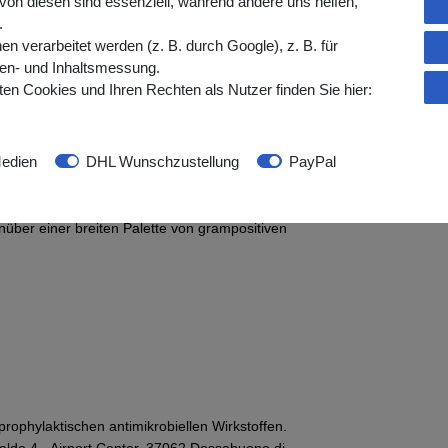
von diesen sind essenziell, während andere uns helfen,
chbaren Bereichen einzuschränken
.
verarbeitet werden (z. B. durch Google), z. B. für
gen- und Inhaltsmessung.
ie in Krankenhäusern und bei Zahnärzten
en Cookies und Ihren Rechten als Nutzer finden Sie hier:
Schildrüsenbiopsie,
edien
DHL Wunschzustellung
PayPal
nüber einer breiten Palette von grampositiven
prophylaktischen antimikrobiellen Wirkstoffen.
aldo 4 - Airport Center, 37062 Dossobuono di