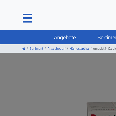
Angebote
Sortime
Sortiment
Praxisbedarf
Hämostyptika
emosist®, Oxidie