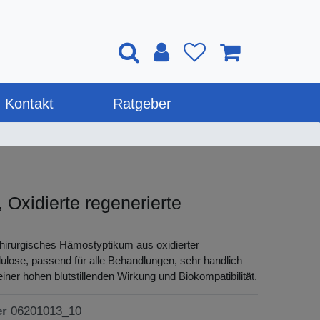
Kontakt
Ratgeber
 Oxidierte regenerierte
chirurgisches Hämostyptikum aus oxidierter
llulose, passend für alle Behandlungen, sehr handlich
 einer hohen blutstillenden Wirkung und Biokompatibilität.
er
06201013_10