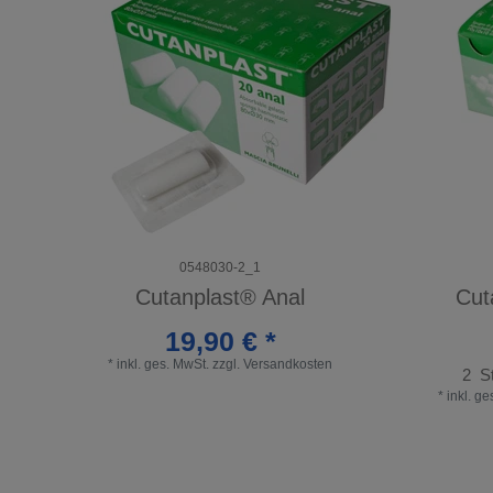
0548030-2_1
Cutanplast® Anal
Cut
19,90 € *
*
inkl. ges. MwSt.
zzgl.
Versandkosten
2
S
*
inkl. g