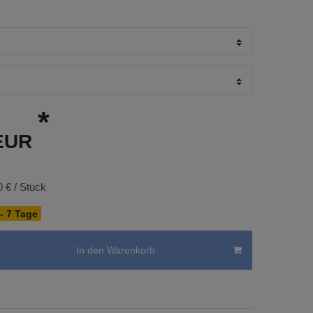
*
 EUR
0 € / Stück
 - 7 Tage
In den Warenkorb