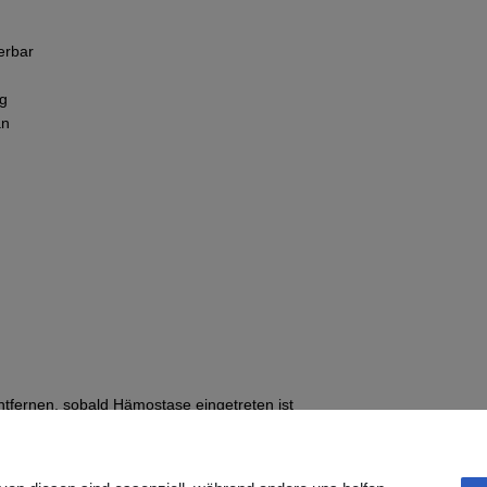
erbar
ng
an
ntfernen, sobald Hämostase eingetreten ist
inem anastomotischen Bereich