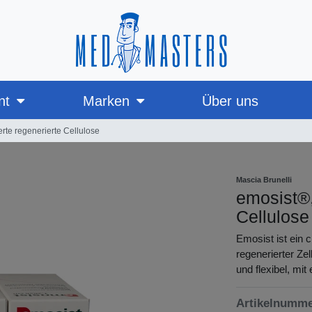
nt
Marken
Über uns
rte regenerierte Cellulose
Mascia Brunelli
emosist®,
Cellulose
Emosist ist ein 
regenerierter Ze
und flexibel, mit
Artikelnumm