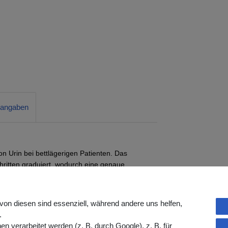
rangaben
 Urin bei bettlägerigen Patienten. Das
hritten graduiert, wodurch eine genaue
kel ermöglicht einen hygienischen Verschluss
lb empfehlen wir die Verwendung eines
von diesen sind essenziell, während andere uns helfen,
.
ndelsüblichem Reiniger und herkömmlichem
verarbeitet werden (z. B. durch Google), z. B. für