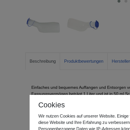
Beschreibung
Produktbewertungen
Herstelle
Einfaches und bequemes Auffangen und Entsorgen von
Fassungsvermögen beträgt 1 Liter und ist in 50 ml Sc
Kontrolle des abgegeben Urins möglich wird. Der Dec
Cookies
der Flasche, allerdings keinen Auslaufschutz. Desha
Urinflaschenhalters.
Wir nutzen Cookies auf unserer Website. Einige 
diese Website und Ihre Erfahrung zu verbessern
Die Reinigung erfolgt nach jeder Verwendung mit ha
Personenbezogene Daten wie IP-Adressen können 