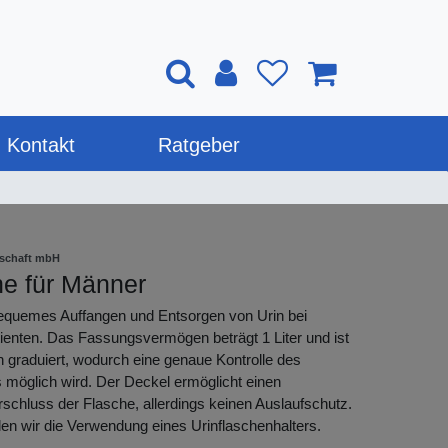
Kontakt
Ratgeber
lschaft mbH
he für Männer
equemes Auffangen und Entsorgen von Urin bei
tienten. Das Fassungsvermögen beträgt 1 Liter und ist
en graduiert, wodurch eine genaue Kontrolle des
 möglich wird. Der Deckel ermöglicht einen
schluss der Flasche, allerdings keinen Auslaufschutz.
en wir die Verwendung eines Urinflaschenhalters.