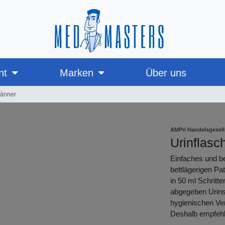
nt
Marken
Über uns
Männer
AMPri Handelsgesel
Urinflasc
Einfaches und b
bettlägerigen Pa
in 50 ml Schritt
abgegeben Urins
hygienischen Ver
Deshalb empfehl