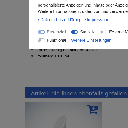
Desinfektionsmittel.
personalisierte Anzeigen und Inhalte oder Anzei
Weitere Informationen zu den von uns verwendet
Aus Polyethylen
Deckel aus Polypropylen
Daten­schutz­erklärung
Impressum
In 50 ml Schritten graduiert
Eckig
Essenziell
Statistik
Externe M
Unsteril
Funktional
Weitere Einstellungen
Hitzebeständig bis 90°C
Farbe: milchig mit blauem Deckel
Volumen: 1000 ml
Artikel, die Ihnen ebenfalls gefalle