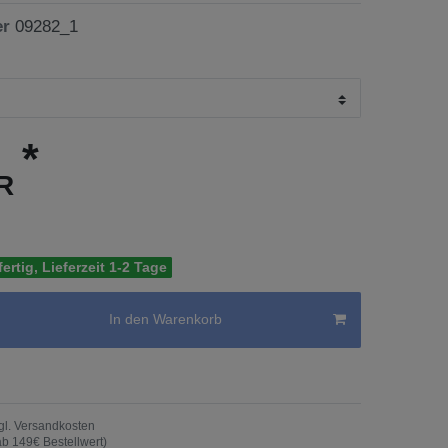
er
09282_1
*
UR
ertig, Lieferzeit 1-2 Tage
In den Warenkorb
gl.
Versandkosten
ab 149€ Bestellwert)