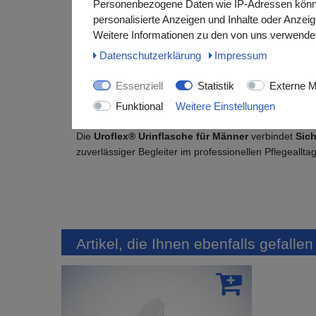
Personenbezogene Daten wie IP-Adressen können 
Eigenschaften der Uroflex® Urinflasche
personalisierte Anzeigen und Inhalte oder Anzei
Gefertigt aus
robustem Polypropylen
(PP) – s
Weitere Informationen zu den von uns verwendet
Volumen: 1 Liter
Daten­schutz­erklärung
Impressum
In 50 ml Schritten graduiert
Autoklavierbar bis 130 °C
für hygienische W
Essenziell
Statistik
Externe M
Eckige Form
für sicheren Halt und komfortab
Funktional
Weitere Einstellungen
Mit
Deckel
für hygienisches Verschließen
Die
Uroflex® Urinflasche für Männer
verbindet
Sich
zuverlässiger Begleiter im professionellen Pflegeallt
Artikel, die Ihnen ebenfalls gefalle