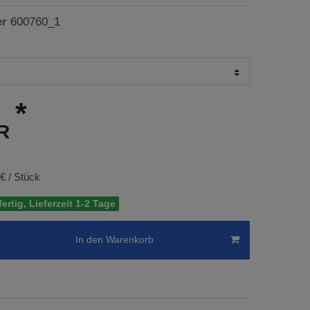
er
600760_1
*
UR
 € / Stück
ertig, Lieferzeit 1-2 Tage
In den Warenkorb