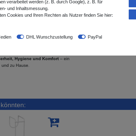
verarbeitet werden (z. B. durch Google), z. B. für
gen- und Inhaltsmessung.
tabil und dennoch leicht
en Cookies und Ihren Rechten als Nutzer finden Sie hier:
iederverwendung
edien
DHL Wunschzustellung
PayPal
le Handhabung
erheit, Hygiene und Komfort
– ein
ag und zu Hause.
n könnten: