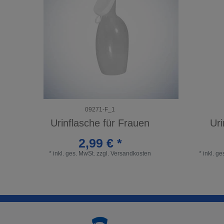
09271-F_1
Urinflasche für Frauen
Uri
2,99 € *
*
inkl. ges. MwSt.
zzgl.
Versandkosten
*
inkl. g