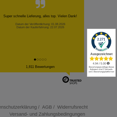
Super schnelle Lieferung, alles top. Vielen Dank!
Datum der Veröffentlichung: 01.08.2026
Datum der Kauferfahrung: 22.07.2026
✕
1,811 Bewertungen
nschutzerklärung /
AGB /
Widerrufsrecht
Versand- und Zahlungsbedingungen