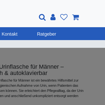
Kontakt
Ratgeber
Urinflasche für Männer –
h & autoklavierbar
nflasche für Männer ist ein bewährtes Hilfsmittel zur
ygienischen Aufnahme von Urin, wenn Patienten das
sen können. Sie erleichtert den Pflegealltag, da der Urin
gen und anschließend unkompliziert entsorgt werden