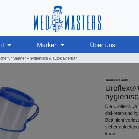
nt
Marken
Über uns
sche für Männer – hygienisch & autoklavierbar
Janmed GmbH
Uroflex® 
hygienisc
Die Uroflex® Uri
diskreten und h
Bett nicht verlas
sicher aufgefan
kann.