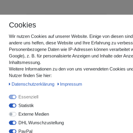
Cookies
Wir nutzen Cookies auf unserer Website. Einige von diesen sind
andere uns helfen, diese Website und Ihre Erfahrung zu verbess
Personenbezogene Daten wie IP-Adressen können verarbeitet w
Google), z. B. für personalisierte Anzeigen und Inhalte oder Anz
Inhaltsmessung.
Weitere Informationen zu den von uns verwendeten Cookies und
Nutzer finden Sie hier:
Daten­schutz­erklärung
Impressum
Essenziell
18001_1
Statistik
miro-mullkompressen unsteril, 8-fach
Externe Medien
gefaltet, 17-fädig mit eingeschlagenen
Schnittkanten, gefertigt nach DIN EN
DHL Wunschzustellung
14079
PayPal