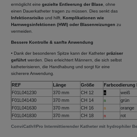
ermöglicht eine
gezielte Entleerung der Blase
, ohne
einen Dauerkatheter tragen zu müssen. Dies senkt das
Infektionsrisiko
und hilft,
Komplikationen wie
Harnwegsinfektionen (HWI) oder Blasenreizungen
zu
vermeiden.
Bessere Kontrolle & sanfte Anwendung
• Dank der besonderen Spitze kann der Katheter
präziser
geführt
werden. Dies erleichtert Männern, die sich selbst
katheterisieren, die Handhabung und sorgt für eine
sicherere Anwendung.
REF
Länge
Größe
Farbcodierung
F01L041230
370 mm
CH 12
weiß
n
F01L041430
370 mm
CH 14
grün
n
F01L041630
370 mm
CH 16
orange
n
F01L041830
370 mm
CH 18
rot
n
ConviCath®Pro Intermittierender Katheter mit hydrophiler 