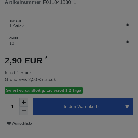
Artikelnummer
F01L041830_1
ANZAHL
CH/FR
*
2,90 EUR
Inhalt
1
Stück
Grundpreis
2,90 € / Stück
Sofort versandfertig, Lieferzeit 1-2 Tage
In den Warenkorb
Wunschliste