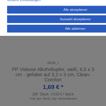
Alle akzeptieren
Auswahl akzeptieren
Alle ablehnen
09290_1
PP Viskose Alkoholtupfer, weiß, 6,5 x 3
cm - gefaltet auf 3,2 x 3 cm, Clean-
Comfort
1,69 € *
100
Stück
| 0,02 € / Stück
*
inkl. ges. MwSt.
zzgl.
Versandkosten