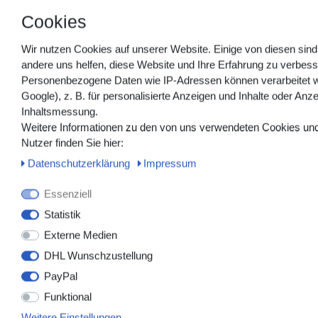
Cookies
Wir nutzen Cookies auf unserer Website. Einige von diesen sind
18001_1
andere uns helfen, diese Website und Ihre Erfahrung zu verbess
miro-mullkompressen unsteril, 8-fach
Personenbezogene Daten wie IP-Adressen können verarbeitet w
gefaltet, 17-fädig mit eingeschlagenen
Google), z. B. für personalisierte Anzeigen und Inhalte oder Anz
Schnittkanten, gefertigt nach DIN EN
Inhaltsmessung.
14079
Weitere Informationen zu den von uns verwendeten Cookies und
Nutzer finden Sie hier:
ab 3,49 € *
Daten­schutz­erklärung
Impressum
100
Stück
| 0,03 € / Stück
*
inkl. ges. MwSt.
zzgl.
Versandkosten
Essenziell
Statistik
Externe Medien
DHL Wunschzustellung
PayPal
Funktional
Weitere Einstellungen