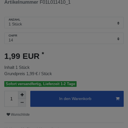
Artikelnummer
F01L011410_1
ANZAHL
CH/FR
*
1,99 EUR
Inhalt
1
Stück
Grundpreis
1,99 € / Stück
Sofort versandfertig, Lieferzeit 1-2 Tage
In den Warenkorb
Wunschliste