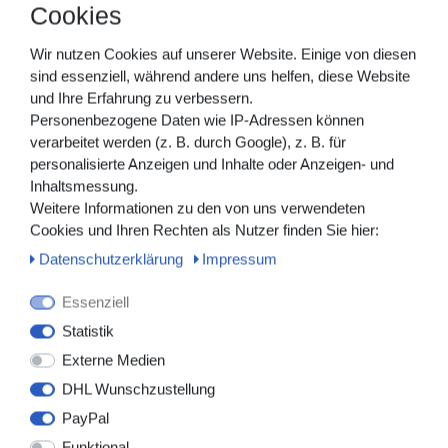
Cookies
Latexfrei,
PZN: 14170651
Wir nutzen Cookies auf unserer Website. Einige von diesen
sind essenziell, während andere uns helfen, diese Website
Der Versand erfolgt in neutraler Versandverpackung.
und Ihre Erfahrung zu verbessern.
Personenbezogene Daten wie IP-Adressen können
verarbeitet werden (z. B. durch Google), z. B. für
Folgende Varianten sind in unserem Shop verfügbar
personalisierte Anzeigen und Inhalte oder Anzeigen- und
(siehe Tabelle):
Inhaltsmessung.
Weitere Informationen zu den von uns verwendeten
Cookies und Ihren Rechten als Nutzer finden Sie hier:
Daten­schutz­erklärung
Impressum
Essenziell
Statistik
Externe Medien
DHL Wunschzustellung
PayPal
Funktional