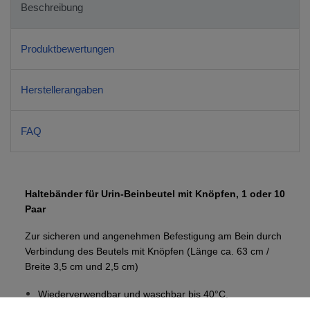
Beschreibung
Produktbewertungen
Herstellerangaben
FAQ
Haltebänder für Urin-Beinbeutel mit Knöpfen, 1 oder 10
Paar
Zur sicheren und angenehmen Befestigung am Bein durch
Verbindung
des Beutels mit Knöpfen (Länge ca. 63 cm /
Breite 3,5 cm und 2,5 cm)
Wiederverwendbar und waschbar bis 40°C,
Unsteril,