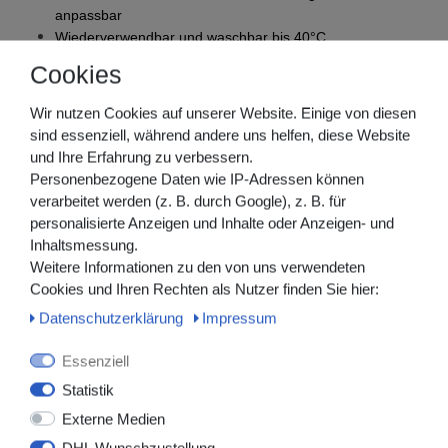
anpassbar
Wiederverwendbar und waschbar bis 40°C
Unsteril
Cookies
Latexfrei
PZN: 14170668
Wir nutzen Cookies auf unserer Website. Einige von diesen
sind essenziell, während andere uns helfen, diese Website
Der Versand erfolgt in neutraler Versandverpackung.
und Ihre Erfahrung zu verbessern.
Personenbezogene Daten wie IP-Adressen können
verarbeitet werden (z. B. durch Google), z. B. für
Folgende Varianten sind in unserem Shop verfügbar
personalisierte Anzeigen und Inhalte oder Anzeigen- und
(siehe Tabelle):
Inhaltsmessung.
Weitere Informationen zu den von uns verwendeten
Cookies und Ihren Rechten als Nutzer finden Sie hier:
Daten­schutz­erklärung
Impressum
Essenziell
Statistik
Externe Medien
DHL Wunschzustellung