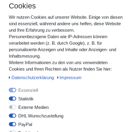
Flexibler, knickstabiler Schlauch
mit Schutzkappe,
Cookies
individuell kürzbar (50 cm)
Senkrechtes Kreuzventil
– einfacher, hygienischer
Wir nutzen Cookies auf unserer Website. Einige von diesen
Einhandablass
sind essenziell, während andere uns helfen, diese Website
Vliesrücken
– besonders hautfreundlich,
und Ihre Erfahrung zu verbessern.
angenehmer Tragekomfort
Personenbezogene Daten wie IP-Adressen können
Ösen für Haltebänder
– sichere und einfache
verarbeitet werden (z. B. durch Google), z. B. für
Befestigung am Bein
personalisierte Anzeigen und Inhalte oder Anzeigen- und
Erweiterbar für die Nacht
– Anschlussmöglichkeit
Inhaltsmessung.
für zusätzlichen Bettbeutel
Weitere Informationen zu den von uns verwendeten
Latexfrei
– auch für Allergiker geeignet
Cookies und Ihren Rechten als Nutzer finden Sie hier:
Langzeitnutzung
– bis zu 7 Tage einsetzbar
Daten­schutz­erklärung
Impressum
Zusätzlicher Konnektor
im Lieferumfang enthalten
PZN
: 14168594 (500 ml), 14168619 (750 ml)
Essenziell
Statistik
Vorteile auf einen Blick
✔ Hoher Tragekomfort durch atmungsaktives Vlies
Externe Medien
✔ Sicherheit durch Rückflusssperre und sterile Qualität
DHL Wunschzustellung
✔ Praktischer Einhandablass für eine hygienische
PayPal
Entleerung