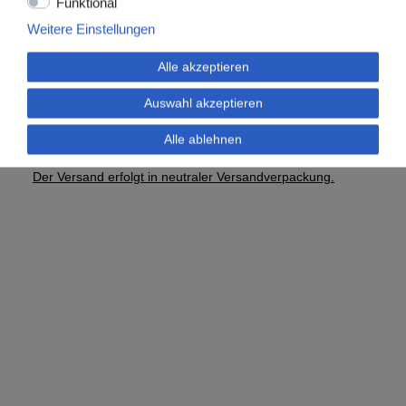
Funktional
✔ Langanhaltende Nutzung – bis zu 7 Tage tragbar
✔ Flexible Anwendung: für Tag und Nacht geeignet
Weitere Einstellungen
Einsatzbereich
Alle akzeptieren
Der
Uroflex® 3K Urinbeinbeutel
eignet sich ideal für den
Auswahl akzeptieren
Einsatz bei Patienten mit transurethralem Katheter –
sowohl im häuslichen Pflegebereich als auch in Kliniken
Alle ablehnen
oder Pflegeheimen.
Der Versand erfolgt in neutraler Versandverpackung.